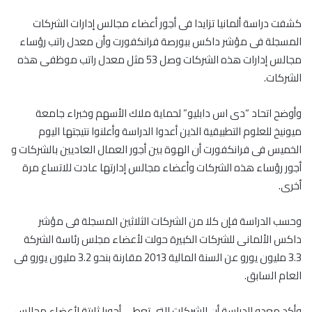
كشفت دراسة ألمانيا تزايدا فى أجور أعضاء مجالس إدارات الشركات
المسجلة فى مؤشر داكس ببورصة فرانكفورت وأن معدل راتب رؤساء
مجالس إدارات هذه الشركات وصل 53 مثل معدل راتب موظفى هذه
الشركات.
وأوضح اتحاد “دى اس دابليو” لحماية ملاك الأسهم وخبراء جامعة
ميونيخ للعلوم التطبيقية الذين أعدوا الدراسة وأعلنوا نتيجتها اليوم
الخميس فى فرانكفورت أن الهوة بين أجور العمال العاديين بالشركات و
أجور رؤساء هذه الشركات وأعضاء مجالس إدارتها عادت للاتساع مرة
أخرى.
وحسب الدراسة فإن كلا من الشركات الثلاثين المسجلة فى مؤشر
داكس الألمانى للشركات الكبيرة حولت لأعضاء مجلس رئاسة الشركة
3.3 مليون يورو عن السنة المالية 2013 مقارنة بنحو 3.2 مليون يورو فى
العام السابق.
وأكد معدو الدراسة أن الشركات التى تعطى أجورا ثابتة لأعضاء مجالس