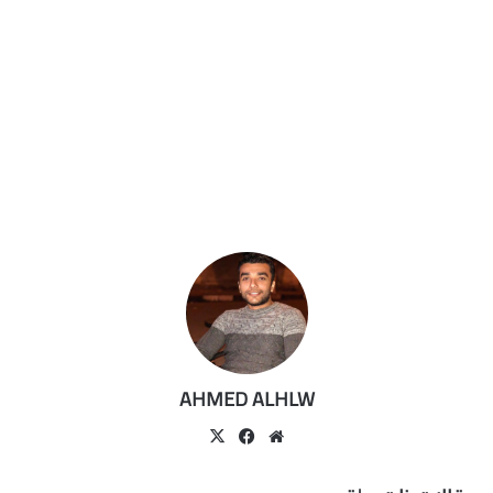
AHMED ALHLW
موقع
‫X
فيسبوك
الويب