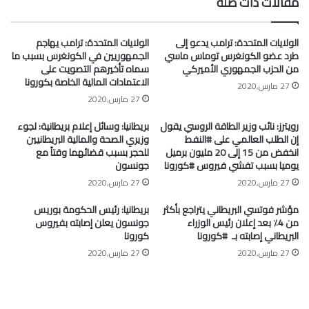
مقالات ذات صلة
الولايات المتحدة: ترامب يدعو إلى
الولايات المتحدة: ترامب يهاجم
طرد عضو الكونغرس توماس ماسي
الجمهوريين في الكونغرس بسبب ما
من الحزب الجمهوري الأميركي
سماه تأخيرهم التصويت على
الاعتمادات المالية الخاصة بكورونا
27 مارس,2020
27 مارس,2020
رويترز: نائب وزير الطاقة الروسي يقول
بريطانيا: وسائل إعلام بريطانية: لجوء
إن الطلب العالمي على #النفط
وزيري الصحة والمالية البريطانيين
انخفض من 15 إلى 20 مليون برميل
للحجر بسبب قضائهما وقتاً مع
يوميا بسبب تفشي فيروس #كورونا
جونسون
27 مارس,2020
27 مارس,2020
مؤشر فوتسي البريطاني يتراجع بأكثر
بريطانيا: رئيس الحكومة بوريس
من 4٪ بعد إعلان رئيس الوزراء
جونسون يعلن إصابته بفيروس
البريطاني إصابته بـ ⁧ #كورونا⁩
كورونا
27 مارس,2020
27 مارس,2020