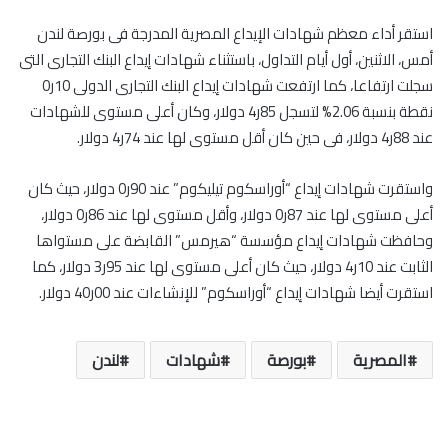
استقر أداء معظم شهادات الإيداع المصرية المدرجة فى بورصة لندن
أمس، الاثنين، أول أيام التداول، باستثناء شهادات إيداع البنك التجارى التى
سجلت ارتفاعا، كما ارتفعت شهادات إيداع البنك التجارى الدولى 10ر0
نقطة بنسبة 2.06% لتسجل 85ر4 دولار، وكان أعلى مستوى للشهادات
عند 88ر4 دولار، فى حين كان أقل مستوى لها عند 74ر4 دولار.
واستقرت شهادات إيداع “أوراسكوم تيليكوم” عند 90ر0 دولار، حيث كان
أعلى مستوى لها عند 87ر0 دولار، وأقل مستوى لها عند 86ر0 دولار،
وحافظت شهادات إيداع مؤسسة “هيرمس” القابضة على مستواها
الثابت عند 10ر4 دولار، حيث كان أعلى مستوى لها عند 95ر3 دولار، كما
استقرت أيضا شهادات إيداع “أوراسكوم” للإنشاءات عند 00ر40 دولار.
المصرية
بورصة
شهادات
لندن