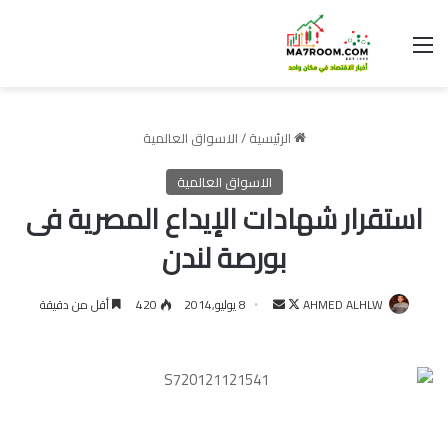
القائمة
الرئيسية
/
الاسواق العالمية
الاسواق العالمية
استقرار شهادات الإيداع المصرية فى
بورصة لندن
تابع
أرسل
AHMED ALHLW
8 يوليو,2014
420
أقل من دقيقة
على
بريدا
X
إلكترونيا