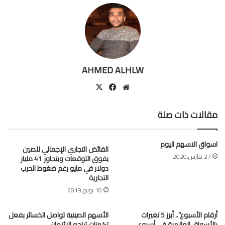
AHMED ALHLW
موقع
‫X
فيسبوك
الويب
مقالات ذات صلة
اسواق الاسهم اليوم
الفائض التجاري الإجمالي للصين
27 مارس,2020
يفوق التوقعات ويتجاوز 41 مليار
دولار في مايو رغم ضغوط الحرب
التجارية
10 يونيو,2019
أرقام الأسبوع”.. أبرز 5 تغيرات
الأسهم الصينية تواصل الخسائر بفعل
بالأسواق العالمية في أسبوع
تكهنات تراجع الائتمان