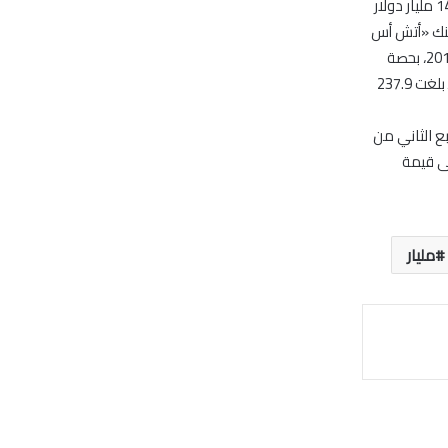
وأفاد التقرير بأن حجم إصدارات الصكوك انخفض على مستوى العالم بنسبة 17% لتصل إلى 14.4 مليار دولار
ي نصف أول منذ عام 2011، فيما تصدر بنك «أتش أس
بي سي» تصنيف الشرق الأوسط لصفقات الاندماج والاستحواذ خلال النصف الأول من عام 2014، بحصة
سوقية بلغت 14%.وأظهر التقرير أن رسوم الخدمات المصرفية الاستثمارية في الشرق الأوسط بلغت 237.9
ار أميركي خلال الربع الثاني من
لى قيمة
مليار