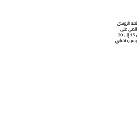
لطاقة الروسي
المي على
#النفط انخفض من 15 إلى 20
ا بسبب تفشي