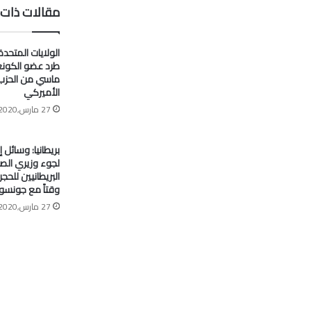
مقالات ذات 
الولايات المتحدة
طرد عضو الكون
ماسي من الحزب
الأميركي
27 مارس,2020
بريطانيا: وسائل إ
لجوء وزيري الصح
البريطانيين للح
وقتاً مع جونسو
27 مارس,2020