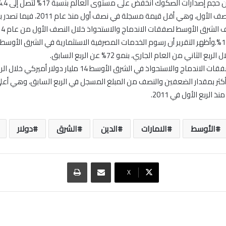
أميركي في النصف الأول، وهي أقل قيمة مسجلة ف
ع الثاني من العام الجاري، بنمو 72% عن الربع السابق.
وبلغت قيمة صفقات الاندماج والاستحواذ في الشرق الأوسط 14 مليار دول
201، أي أكثر بمقدار الضعفين والنصف من المبلغ المسجل في الربع السابق، وهي أع
الربع الأول في 2011.
الأوسط
الامارات
الدين
الشرق
دولار
مشاركة عبر البريد
طباعة
‫X