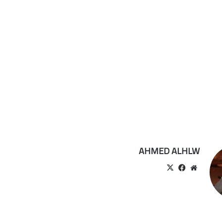
AHMED ALHLW
موقع
‫X
فيسبوك
الويب