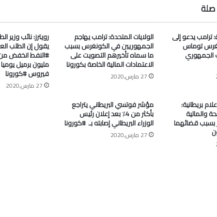
صلة
: ترامب يدعو إلى
الولايات المتحدة: ترامب يهاجم
رويترز: نائب وزير ا
غرس توماس
الجمهوريين في الكونغرس بسبب
يقول إن الطلب الع
 الجمهوري
ما سماه تأخيرهم التصويت على
الاعتمادات المالية الخاصة بكورونا
مليون برميل يومي
فيروس #كورونا
27 مارس,2020
27 مارس,2020
علام بريطانية:
مؤشر فوتسي البريطاني يتراجع
ة والمالية
بأكثر من 4٪ بعد إعلان رئيس
جر بسبب قضائهما
الوزراء البريطاني إصابته بـ ⁧ #كورونا⁩
ن
27 مارس,2020