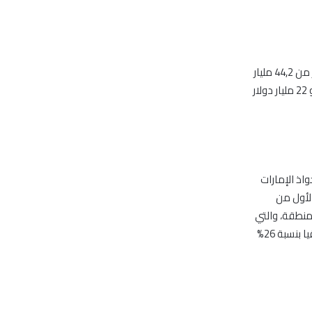
بلغ إجمالي السندات والصكوك المصدرة في الإمارات خلال النصف الأول من العام الحالي أكثر من 44,2 مليار
درهم (12 مليار دولار)، شكلت 55% من إجمالي إصدارات الدين في الشرق الأوسط المقدرة بنحو 22 مليار دولار
اذ الإمارات
الأول من
واق المنطقة، والتي
استهدفت في معظمها ثلاث أسواق أساسية هي المملكة المتحدة بنسبة 48% وجنوب أفريقيا بنسبة 26%