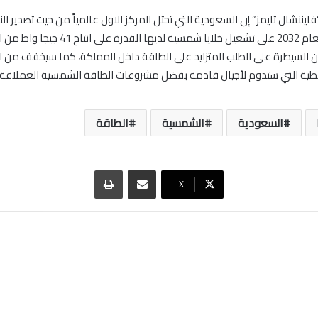
ايننشال تايمز” إن السعودية التي تحتل المركز الاول عالمياً من حيث تصدير ا
قادرة بحلول العام 2032 على تشغيل خلايا شمسية لديه
 السيطرة على الطلب المتزايد على الطاقة داخل المملكة، كما سيخفف من 
نفطية التي ستدوم لأجيال قادمة بفضل مشروعات الطاقة الشمسية العملاقة.
السعودية
الشمسية
الطاقة
مشاركة عبر البريد
طباعة
‫X