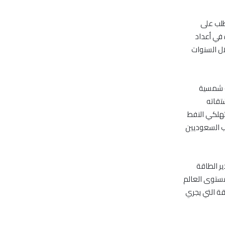
طلب على
 في أعداد
ل السنوات
عات طاقة شمسية
تقاته
تهلكي النفط
تي يزيد طلب السعوديين
ير الطاقة
مستوى العالم
ة التي يجري