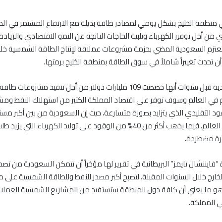
في منطقة الخليج بشكل يومي لمصادر طاقة بديلة مع الارتفاع المستمر في ال
 من أجل توفير الكهرباء وتلبية الحاجات الناتجة عن النمو الاقتصادي والزيادة
تعتزم السعودية المضي بحزمة مشروعات عملاقة لإنتاج الطاقة الشمسية خلا
أن تحدث تغييراً شاملاً في سوق الطاقة بمنطقة الخليج برمتها.
وأعلنت السعودية قبل سنوات أنها خصصت 109 مليارات دولار من أجل تنفيذ مشرو
في العالم وسوف توفر على اقتصاد المملكة الكثير من استهلاك النفط ومش
د التقليدي الذي يتزايد بصورة متسارعة، حيث إن السعودية من بين أكبر مس
ومشتقاته في العالم، فيما يذهب أكثر من 40% من الوقود على توليد الكهرباء ال
ورة مضطردة.
فايننشال تايمز” البريطانية في تقرير لها مؤخراً أن تتمكن السعودية من تصد
خارج خلال السنوات المقبلة، لتصبح أكبر مصدر للنفط وللطاقة الشمسية على 
هو ما يعني أن كافة دول المنطقة ستستفيد من المشاريع الشمسية العملاق
ي المملكة.