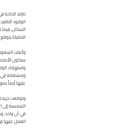
تتزايد الحاجة 
الوقود التقليدي
السكان، فيما 
المقبلة يتوقع 
ستكون الأضخم 
واستهلاك الوقو
عليها أيضاً بص
وتوقعت جريدة “
الشمسية إلى ال
في آن واحد، و
العمل عليها ف