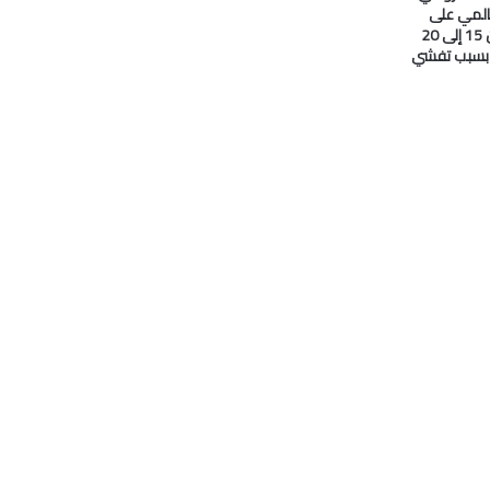
المي على
#النفط انخفض من 15 إلى 20
ا بسبب تفشي