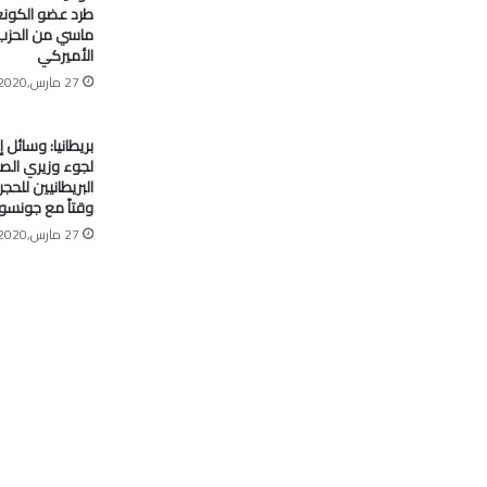
طرد عضو الكون
ماسي من الحزب
الأميركي
27 مارس,2020
بريطانيا: وسائل إ
لجوء وزيري الصح
البريطانيين للح
وقتاً مع جونسو
27 مارس,2020