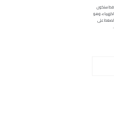
لنفط ستكون
ا القدرة على انتاج 41 جيجا واط من الكهرباء، وهو
الضغط على