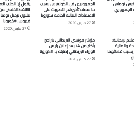
غرس توماس
الجمهوريين في الكونغرس بسبب
يقول إن الطلب الع
 الجمهوري
ما سماه تأخيرهم التصويت على
الاعتمادات المالية الخاصة بكورونا
مليون برميل يومي
فيروس #كورونا
27 مارس,2020
27 مارس,2020
علام بريطانية:
مؤشر فوتسي البريطاني يتراجع
ة والمالية
بأكثر من 4٪ بعد إعلان رئيس
جر بسبب قضائهما
الوزراء البريطاني إصابته بـ ⁧ #كورونا⁩
ن
27 مارس,2020