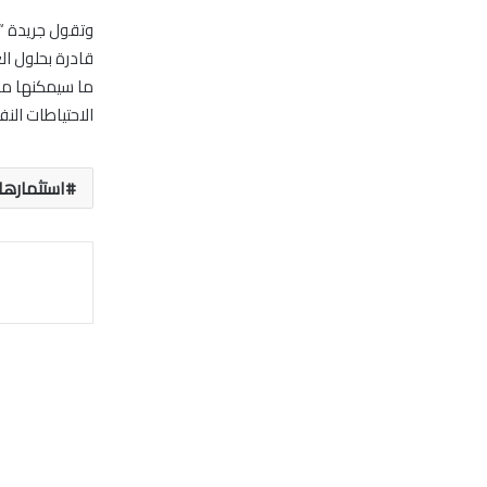
وتقول جريدة “ف
ما سيمكنها من
الاحتياطات ال
استثمارها