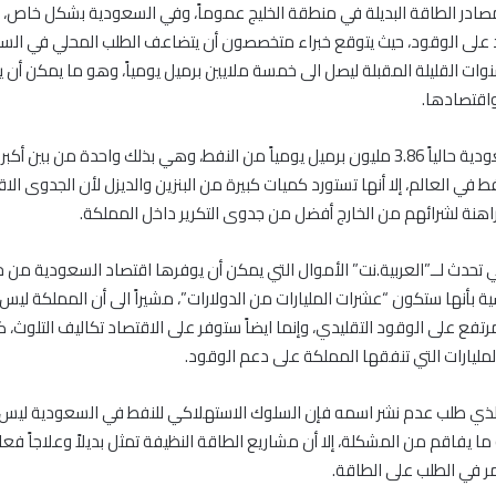
مصادر الطاقة البديلة في منطقة الخليج عموماً، وفي السعودية بشكل خاص،
رد على الوقود، حيث يتوقع خبراء متخصصون أن يتضاعف الطلب المحلي في ال
نوات القليلة المقبلة ليصل الى خمسة ملايين برميل يومياً، وهو ما يمكن أن يؤ
اقتصادها.
وتستهلك السعودية حالياً 3.86 مليون برميل يومياً من النفط، وهي بذلك واحدة من بين أ
 في العالم، إلا أنها تستورد كميات كبيرة من البنزين والديزل لأن الجدوى الا
هنة لشرائهم من الخارج أفضل من جدوى التكرير داخل المملكة.
 تحدث لــ”العربية.نت” الأموال التي يمكن أن يوفرها اقتصاد السعودية من 
 بأنها ستكون “عشرات المليارات من الدولارات”، مشيراً الى أن المملكة لي
رتفع على الوقود التقليدي، وإنما ايضاً ستوفر على الاقتصاد تكاليف التلوث، 
 المليارات التي تنفقها المملكة على دعم الوقود.
الذي طلب عدم نشر اسمه فإن السلوك الاستهلاكي للنفط في السعودية ليس 
ما يفاقم من المشكلة، إلا أن مشاريع الطاقة النظيفة تمثل بديلاً وعلاجاً فعا
مر في الطلب على الطاقة.