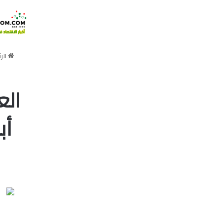
الر
الع
أب