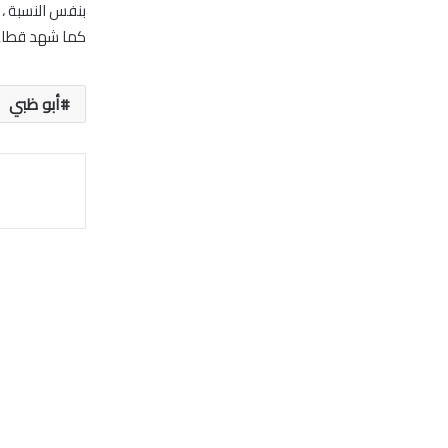
بنفس النسبة ،
كما شهد قطاع البنوك ارتفاعات ب
أبو ظبي