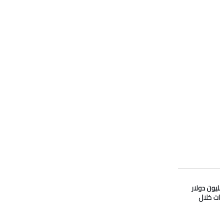
دو” تدفع 33 مليون دولار
ات خلال