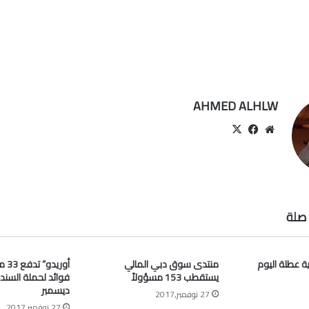
AHMED ALHLW
موقع
‫X
فيسبوك
الويب
صلة
ية عطلة اليوم
منتدى سوق دبي المالي
أوري
يستقطب 153 مسؤولاً
فوائد لحملة السند
ديسمبر
27 نوفمبر,2017
27 نوفمبر,2017