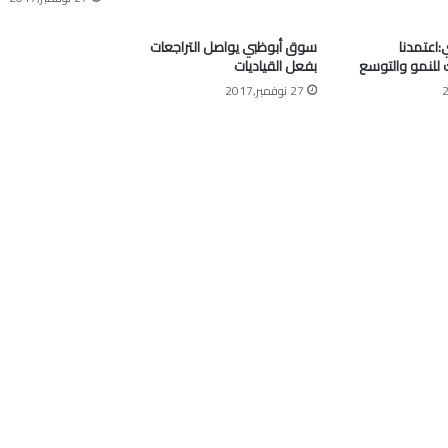
اعتمدنا
سوق أبوظبي يواصل التراجعات
ك للنمو والتوسع
بفعل القياديات
27 نوفمبر,2017