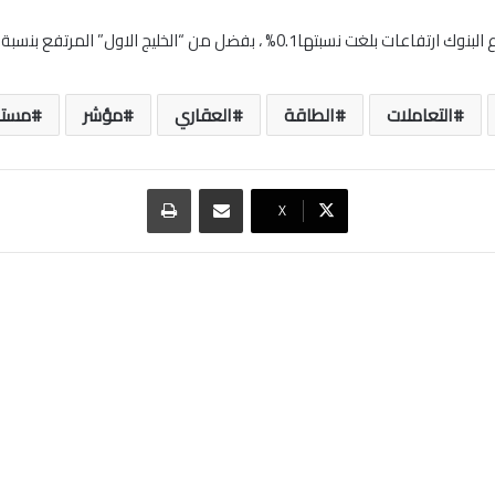
لغت نسبتها0.1% ، بفضل من “الخليج الاول” المرتفع بنسبة 0.54%.
التعاملات
الطاقة
العقاري
مؤشر
مست
مشاركة عبر البريد
طباعة
‫X