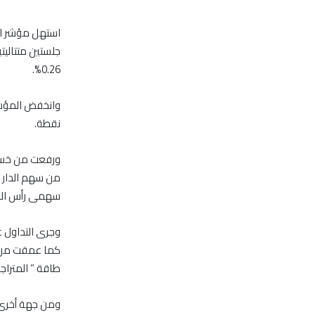
استهل مؤشر ال
0.26%.
نقطة.
سهمى رأس الخيمة العقار
وجرى التداول على 17.3 مليون سهم وبقيمة 53.54 مليون درهم م
طاقة ” المتراجع بن