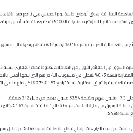
عاصمة الاماراتية سوق أبوظبي جلسة يوم الخميس على تراجع بعد ارتفاعات
جلستين متتاليتين ،استهدف خلالها المؤشر مستويات الـ5100 نقطة بعد اغلاقه 
من سهم الدار العقارية بنسبة 0.75% ،ليتخلى عن مستويات الـ4 دراهم التى بلغ
ية واشراق العقارية بنسبة تراجع 1.87%،0.75% لكل منهما على التوالى.
ن خلال 312 صفقة.
كما عمقت من خسارة السوق فى بداية الجلسة ،هب
سبة 4.88%،
ومن جهة أخرى خففت من حدة التراجعات ارتفاع قطاع ا