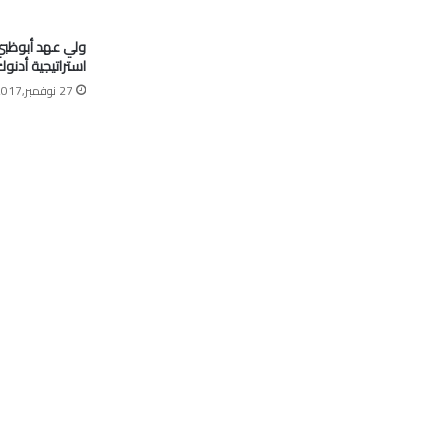
ولي عهد أبوظبي:
استراتيجية أدنو
27 نوفمبر,2017