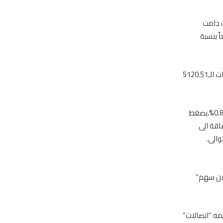
 دامت
أمس مرتفعاً بنسبة
وانخفض المؤشر فى التعاملات الصباحية بنسبة 0.16% ليخسر 8.12 نقطة بوصوله الى مستويات الـ5120.51
ورفعت من خسارة السوق فى الدقائق الأولى من التعاملات ،هبوط قطاع العقارى بنسبة 0.83%،بضغط
ها أمس، بالاضافة الى
وط قطاع “الطاقة” بنسبة 1.67% ،بتاثير من سهم”
لاتصالات بنسبة 0.43% من خلال سهمه “اتصالات”