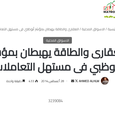
ئيسية
/
الاسواق المحلية
/
العقارى والطاقة يهبطان بمؤشر أبوظبي فى مستهل التعا
الاسواق المحلية
قارى والطاقة يهبطان بمؤ
وظبي فى مستهل التعاملا
تابع
أرسل
AHMED ALHLW
28 أغسطس,2014
433
دقيقة واحدة
على
بريدا
X
إلكترونيا