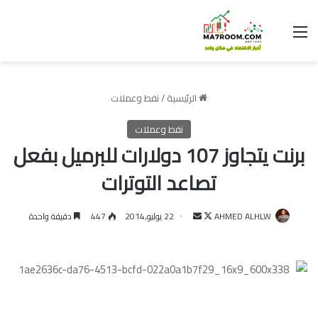
القائمة
الرئيسية
/
نفط وعملات
نفط وعملات
برنت يتجاوز 107 دولارات للبرميل بفعل
تصاعد التوترات
تابع
أرسل
AHMED ALHLW
22 يوليو,2014
447
دقيقة واحدة
على
بريدا
X
إلكترونيا