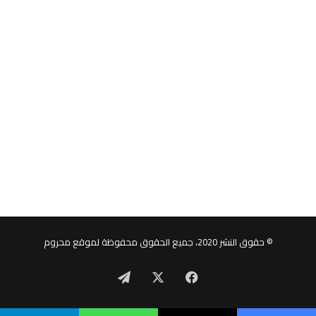
© حقوق النشر 2020، جميع الحقوق محفوظة لموقع محروم
‫X
فيسبوك
تيلقرام