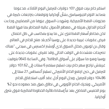
استقر خام برنت فوق 107 دولارات للبرميل اليوم الثلاثاء، مدعوما
بتصاعد التوتر الجيوسياسي بشأن أوكرانيا وتوقعات بتراجعات كبيرة في
مخزونات النفط الأميركية. وشهدت السوق عزوفا من المضاربين وجاءت
أحجام التداول هزيلة في معظم الأصول عالية المخاطر بما فيها النفط
لكن مخاطر أسعار النفط تنبئ على ما يبدو بمكاسب في ظل احتمال
فرض عقوبات غربية جديدة على روسيا أكبر بلد منتج للخام في العالم.
وقال بن لوبرون محلل السوق لدى أوبشنز اكسبرس في سيدني “هناك
تصريحات متشددة في الوقت الحالي وقد تفرض عقوبات جديدة على
روسيا وهو ما سيؤثر على أسواق الطاقة”. وفي الساعة 0645 بتوقيت
غرينتش تراجع سعر خام برنت تسليم سبتمبر 6 سنتات إلى 107.62 دولار
للبرميل في حين ارتفع الخام الأميركي تسليم أغسطس 27 سنتا إلى
104.86 دولار للبرميل. ويحل اليوم أجل عقد أقرب استحقاق للخام
الأمريكي. ويتحرك الخام الأوروبي في نطاق ضيق منذ صعوده نحو 2%
يوم الخميس الماضي بعد نبأ إسقاط طائرة الخطوط الماليزية فوق شرق
أوكرانيا.