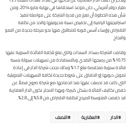
مليار دولار أمريكي، حان موعد استحقاها في نهاية مايو 2014. ومن
شأن هذه الخطوة أن تعزز من قدرة الشركة على مواصلة تنفيذ
استراتيجيتها الرامية إلى تخفيض نسبة مديونيتها والحد من تكلفة
الاقتراض وإرساء أسس قوية للانطلاق منها نحو مرحلة جديدة من النمو
والنجاح
وقامت الشركة بسداد السندات والتي تبلغ تلكفة الفائدة السنوية عليها
10.75% من رصيجها النقدي وبالاستفادة من تسهيلات سيولة بنسبة
فائدة سنوية منخفضة تبلغ 1.7% وبذلك نجحت شركة الدار في إعادة
تمويل ديونها إو الاتفاق على شروط جديدة لكافة التسهيلات التمويلية
التي كانت قد تحصلت عليها منذ اندماجها مع شركة صروح فضلاً عن
خفض تكاليف الفائدة بشكل كبيرة/ وبهذا الانجاز، تكون الدار العقارية
قد خفضت المتوسط المرجح لتكلفة الاقتراض من 5.8% إلى 2.8%.
الدار
العقارية
النصف