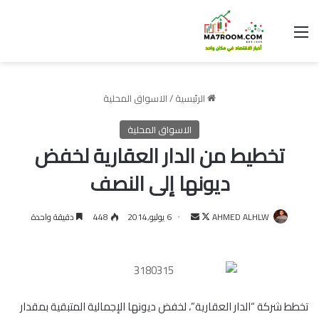
القائمة
الرئيسية
/
الاسواق المحلية
الاسواق المحلية
تخطيط من الدار العقارية لخفض
ديونها إلى النصف
تابع
أرسل
AHMED ALHLW
6 يوليو,2014
448
دقيقة واحدة
على
بريدا
X
إلكترونيا
تخطط شركة “الدار العقارية”، لخفض ديونها الإجمالية المتبقية بمقدار