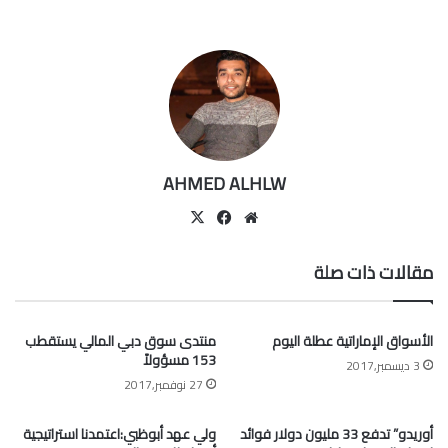
AHMED ALHLW
موقع
‫X
فيسبوك
الويب
مقالات ذات صلة
الأسواق الإماراتية عطلة اليوم
منتدى سوق دبي المالي يستقطب
153 مسؤولاً
3 ديسمبر,2017
27 نوفمبر,2017
أوريدو” تدفع 33 مليون دولار فوائد
ولي عهد أبوظبي:اعتمدنا استراتيجية