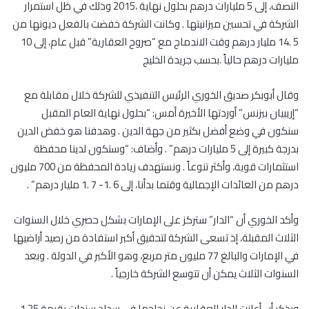
النصف، إلى 5 مليارات درهم بحلول نهاية ،2015 وذلك في ظل استمرار
الشركة في تحسين ميزانيتها . وكانت الشركة خفضت بالفعل ديونها من
5 .14 مليار درهم وقت الاندماج مع “صروح العقارية” قبل عام، إلى 10
مليارات درهم حالياً .بحسب جريدة الخليج
وقال أبوبكر صديق الخوري الرئيس التنفيذي للشركة خلال مقابلة مع
“إريبيان بيزنس” أوردتها الأخيرة أمس: “بحلول نهاية العام المقبل
سنكون في وضع أفضل بكثير من جهة الدين . وهدفنا هو خفض الدين
بدرجة كبيرة إلى 5 مليارات درهم” . وأضاف: “وستكون لدينا محفظة
استثمارات قوية، وأكثر تنوعاً . ونستهدف زيادة المحفظة من 700 مليون
درهم من العائدات الإجمالية وقتما بدأنا، إلى 6 .1- 7 .1 مليار درهم” .
وأكد الخوري أن “الدار” ستركز على الإمارات بشكل حصري خلال السنوات
الثلاث المقبلة، إذ تسعى الشركة لتحقيق أكبر استفادة من رصيد أراضيها
في الإمارات والبالغ 77 مليون متر مربع، وهو الأكبر في الدولة . وبعد
السنوات الثلاث يمكن أن تتوسع الشركة خارجياً .
ويذكر أن أعلنت الدار العقارية عن نجاحها في سداد سندات بقيمة 1.25