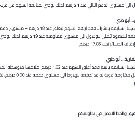
عم التالي عند 1 درهم، لذلك نوصي بمتابعة السهم عن قرب.
ول… أبو ظبي
في متابعة لتوصيتنا السابقة بالشراء فقد ارتفع السهم ليغلق عند 8
وهو ما قد يدفعه للصعود لأعلى للوصول الى مستوى مقاوم
لخسائر تحت 17.85 درهم.
قارية… أبو ظبي
يوما، مما يشكل مقاومة قوية له قد تدفعه لله
.
فيق والحظ الاجمل في تداولاتكم