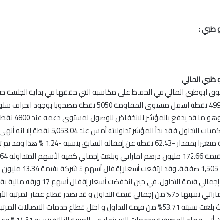
 ظبي :
ظبي المالي
ابوظبي المالي في الحفاظ على مكاسبه التي حققها في بداية الجلسة حيث
عند مستوى 4992 نقطة اسفل مستوى المقاومة 5050 نقطة مصحوبا بوج
ر للانخفاض للوصو
بالنسبة لقيم وكميات التداول فقد بدأ المؤشر تداولاته أمس 
سهم من خلال 1,505 صفقة. وقد ارتف
مليون درهم اماراتي نسبتها 75% من إجمالي قيمة التداول و قد تصدر قطاع عقار المرتب
قيم التداول حيث بلغت نسبته 53.71% من قيمة التداول و احتل قطاع خدمات الاتصالات ال
15.39% في حين أتى قطاع المصرفي