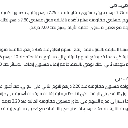
لامي… دبي
أغلق السهم عند 7.76 درهم فوق مستوى مقاومته عند 7.75 درهم بقليل
الا أن تجاوز السهم لمستوى مقاومته سيتم تأكيده باغلاقه ف
 مع تعديل مستوى حماية الأرباح ليصبح تحت 7.60 درهم.
في متابعة لتوصيتنا السابقة بالشراء فقد ارتفع السهم ليغلق 
لـ 20 يوما، مما يشكل دعما قد يدفع ا
ية… دبي
تداول تتناقص في الوقت الذي لا نلحظ فيه اية إشارات فنية ذات أهمية على مؤ
النسبية RSI، مما يشير الى قدرة السهم 
مستوى المقاومة التالية عند 2.45 درهم، لذلك نوصي بالاحتفاظ مع تعديل مستوى إي