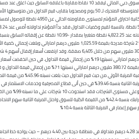
نقطة ملامسا لمتوسطه المتحرك لـ 50 يوم ومصحوبا بتقارب قيم التداول من متو
كانية اختراق المؤشر لمست
وى مقاومته الحالي عن 4950 نقطة 
وقد تم تداول 21 شركة مدرجة بقيمة 1,025.59 مليون درهم اماراتي وبلغت إجمالي ك
المتداولة 309.14 م
542.32 مليون درهم اماراتي نسبتها 19% من إجمالي قيمة التداول. في حين انخفض
15 ورقه مالية بقيمة 380.72 مليون درهم اماراتي نسبتها 71% من إجمال
للخدمات الصناعية المرتبة الأولي من حيث قيم التداول حيث ب
قطاع عقار المرتبة الثانية بنسبة 39.46% في حين أتى قطاع المصرفية وخدمات الاستثمار
بنسبة 13.62% وعلي مستوي الشركات فقد
تصدرها سهم ارابتك بنسبة 42.4% من القيمة الكلية للسوق واحتل المرتبة الثانية سهم الا
أغلق السهم عند 4.28 درهم متداولا في منطقة حرجة بين 4.40 درهم – حي