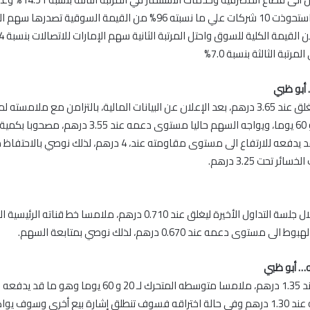
الشركات فقد استحوذت 10 شركات علي ما نسبته 96% من القيمة السوقية تصدر
رتبة الثالثة بنسبة 7.0%
… أبو ظبي
هبط السهم ليغلق عند 3.65 درهم، بعد الإعلان عن البيانات المالية، بالتزامن مع ملامس
المتحرك لـ 20 و 60 يوما، ويواجه السهم حاليا مستوى دعمه عند 3.55 درهم
مرتفعة مما قد يدفعه للارتفاع الى مستوى مقاومته عند، 4 درهم، لذلك نوص
ر تحت 3.25 درهم.
هبط السهم خلال جلسة التداول الأخيرة ليغلق عند 0.710 درهم، ملامسا خط قنات
ستوى دعمه عند 0.670 درهم، لذلك نوصي بمتابعة السهم.
ه… أبو ظبي
أغلق السهم عند 1.35 درهم، ملامسا متوسطه المتحرك لـ 20 و 60 يوما 
مستوى دعمه عند 1.30 درهم وفي حالة اختراقه فسوف تنطلق إشارة بيع أخرى وسوف 