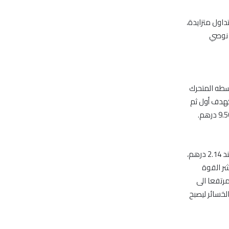
، مصحوبا بكمية تداول متزايدة،
وق مستوى 7.80 درهم، لذلك نوصي
عند 9.85 درهم، ملامسا متوسطه المتحرك
لسهم للارتفاع الى مستوى مقاومته عند 10 درهم كهدف أول ثم
مازال السهم يواجه مستوى مقاومته عند 2.20 درهم لليوم الثاني على التوالي، حيث أغلق عند 2.14 درهم،
شر القوة
على تجاوز مستوى مقاومته الحالية عند 2.20 درهم مرتفعا الى
قاف الخسائر ليصبح