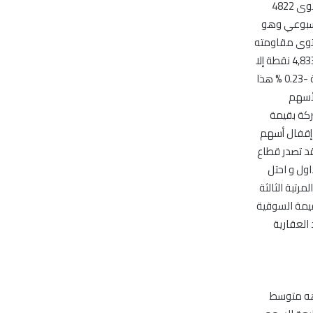
انخفض مؤشر سوق دبي المالي ليفقد 10 نقاط مقارنة باغلاقه السابق حيث اغلق عند مستوى 4822
سطها الأسبوعي وهو
للوصول لمستوى مقاومته
التالي عند 5150 نقطة. بالنسبة لقيم وكميات التداول فقد بدأ المؤشر تداولاته أمس عند 4,833.24 نقطة إلا
انه أنهى تعاملاته عند 4,822.25 نقطة متغيرا بمقدار -10.99 نقطة عن إقفاله السابق بنسبة -0.23 % هذا
مية الأسهم
ليون سهم من خلال 6,405 صفقة. وقد ارتفعت أسعار إقفال أسهم 4 شركة بقيمة
ت أسعار إقفال أسهم
ي قيمة التداول و قد تصدر قطاع
لغت نسبته 45.96% من قيمة التداول و احتل
 في المرتبة الثالثة
 استحوذت 10 شركات علي ما نسبته 99% من القيمة السوقية
تحاد العقارية
ث يواجه خط اتجاهه متوسط