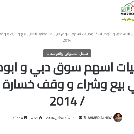
يل الاسواق والتوصيات
/
2014
تحليل الاسواق والتوصيات
ات اسهم سوق دبي و ابو
/ 2014
تابع
أرسل
AHMED ALHLW
4 أغسطس,2014
463
4 دقائق
على
بريدا
X
إلكترونيا