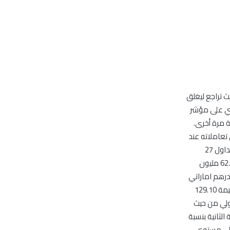
 تراجع ليغلق
ود انحراف سلبي على مؤشر
ل لمستوى دعمه عند 4800 نقطة مرة أخرى.
عند 5,053.04 نقطة إلا انه أنهى تعاملاته عند
4,992.52 نقطة متغيرا بمقدار -62.43 نقطة عن إقفاله السابق بنسبة -1.24 % هذا وقد تم تداول 27
شركة مدرجة بقيمة 172.66 مليون درهم اماراتي وبلغت إجمالي كمية الأسهم المتداولة 62.64 مليون
عت أسعار إقفال أسهم 5 شركة بقيمة 13.34 مليون درهم اماراتي
نسبتها 8% من إجمالي قيمة التداول. في حين انخفضت أسعار إقفال أسهم 17 ورقه مالية بقيمة 129.10
ة الأولي من حيث
مرتبة الثانية بنسبة
ة وخدمات الاستثمار في المرتبة الثالثة بنسبة 14.51% وعلي مستوي