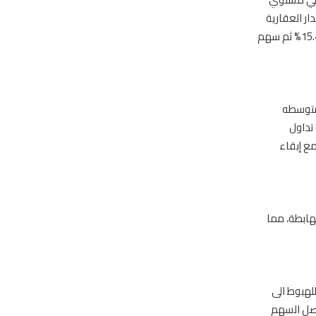
ها سهم الدار العقارية
بنسبة 53.4% من القيمة الكلية للسوق واحتل المرتبة الثانية سهم الإمارات للاتصالات بنسبة 15.4% ثم سهم
ته لمتوسطه
، مصحوبا بكمية تداول
ي بالاحتفاظ مع إبقاء
ه الرئيسية الهابطة، مما
وهو ما قد يدفعه للهبوط الى
يواصل السهم