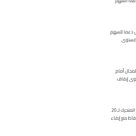
صي بمتابعة السهم
 أغلق عند 1.24 درهم، مما يشكل دعما للسهم
مع تعديل مستوى
لمتحرك لـ 20 يوما مما يفتح المجال أمام
إبقاء مستوى إيقاف
في متابعة لتوصيتنا السابقة بالشراء فقد أغلق السهم عند 3.53 درهم، مقتربا من متوسطه المتحرك لـ 20
درهم، لذلك نوصي بالاحتفاظ مع إبقاء