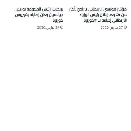
مؤشر فوتسي البريطاني يتراجع بأكثر
بريطانيا: رئيس الحكومة بوريس
من 4٪ بعد إعلان رئيس الوزراء
جونسون يعلن إصابته بفيروس
البريطاني إصابته بـ ⁧ #كورونا⁩
كورونا
27 مارس,2020
27 مارس,2020