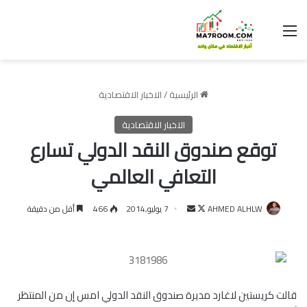
القائمة
الرئيسية
/
الاخبار الاقتصادية
الاخبار الاقتصادية
توقع صندوق النقد الدولي تسارع
التعافي العالمي
تابع
أرسل
AHMED ALHLW
7 يوليو,2014
466
أقل من دقيقة
على
بريدا
X
إلكترونيا
قالت كريستين لاغارد مديرة صندوق النقد الدولي امس إن من المنتظر