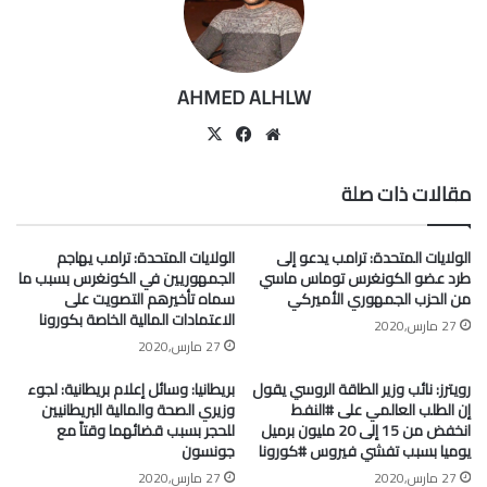
AHMED ALHLW
موقع
‫X
فيسبوك
الويب
مقالات ذات صلة
الولايات المتحدة: ترامب يدعو إلى
الولايات المتحدة: ترامب يهاجم
طرد عضو الكونغرس توماس ماسي
الجمهوريين في الكونغرس بسبب ما
من الحزب الجمهوري الأميركي
سماه تأخيرهم التصويت على
الاعتمادات المالية الخاصة بكورونا
27 مارس,2020
27 مارس,2020
رويترز: نائب وزير الطاقة الروسي يقول
بريطانيا: وسائل إعلام بريطانية: لجوء
إن الطلب العالمي على #النفط
وزيري الصحة والمالية البريطانيين
انخفض من 15 إلى 20 مليون برميل
للحجر بسبب قضائهما وقتاً مع
يوميا بسبب تفشي فيروس #كورونا
جونسون
27 مارس,2020
27 مارس,2020