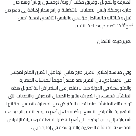
الصيرفة والتمويل . وفريق مكتب “زاوية/ تومسون رويترز” وهم جين
مارك بوفيكة، رئيس العمليات التشغيلية، و رابح سدار، إضافة إلى دعم من
قبل و شانتانو فانسالكار مؤسس والرئيس التنفيذي لمجلة “حس
َُّمهىٌٌمَُّة” لتصميم وطباعة التقرير .
تعزيز حركة الائتمان
وفي مناسبة إطلاق التقرير، صرح هاني الهاملي الأمين العام لمجلس
دبي الاقتصادي، بأن التقرير يعد مصدراً مهماً للمنشآت الصغيرة
والمتوسطة في الدولة حيث لا يقتصر على استعراض آلية تمويل هذه
المنشآت فحسب، بل التعريف بشروط الضمان المصرفي والتحديات التي
تواجه تلك المنشآت حينما تطلب الاقتراض من المصارف لتمويل نفقاتها
التشغيلية ولأغراض التوسع . وأضاف: لعل أهم ما يميز التقرير الجديد هو
شموليته إلى جانب تركيزه على أهم القضايا المتعلقة بعمليات الإقراض
المخصصة للمنشآت الصغيرة والمتوسطة في إمارة دبي .