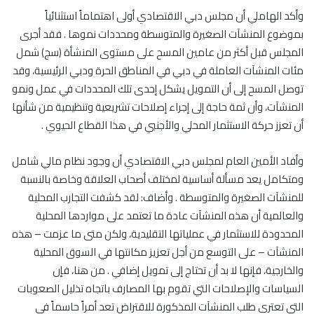
وأكد الهاملي أن مجلس دبي الاقتصادي أولى اهتماماً استثنائياً
بموضوع المنشآت الصغيرة والمتوسطة ومحددات نموها . فقد أجرى
المجلس قبل أكثر من عامين المسح على مستوى المنشأة (سج) شمل
مئات المنشآت العاملة في دبي في المناطق الحرة ودبي الرئيسية، وقد
توصل المسح إلى أن التمويل يشكل إحدى تلك المحددات في عمل ونمو
المنشآت، وأن ثمة حاجة إلى إجراء إصلاحات تشريعية وتنظيمية من شأنها
أن تعزز حركة الاستثمار المحلي والأجنبي في هذا القطاع الحيوي .
وأفاد الأمين العام لمجلس دبي الاقتصادي أن وجود نظام مالي شامل
ومتكامل يعد مسألة أساسية لمختلف أصحاب العلاقة وخاصة بالنسبة
للمنشآت الصغيرة والمتوسطة . وأضاف: لقد كشفت التجارب المحلية
والعالمية أن هذه المنشآت عادة ما تعتمد على مواردها المحلية
المحدودة للاستثمار في عملياتها التقليدية، ولكن متى ما عزمت – هذه
المنشآت – على التوسع من أجل تعزيز مكانتها في السوق المحلية
والخارجية، فإنها لا بد أن تحتاج إلى تمويل إضافي . من هنا، فإن
السياسات والإصلاحات التي تقوم بها المصارف باتجاه تذليل الصعوبات
التي تعتري طلب المنشآت المذكورة للاقتراض تعد أمراً حاسماً في