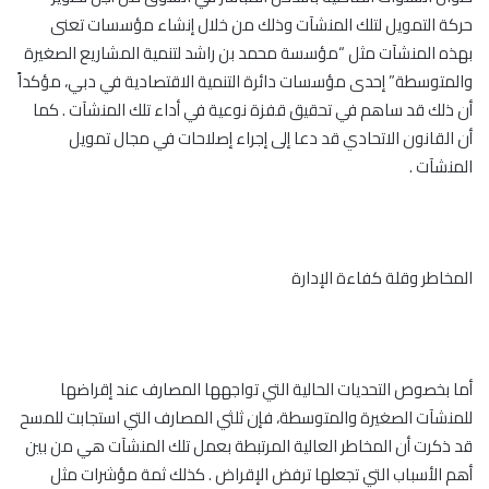
حركة التمويل لتلك المنشآت وذلك من خلال إنشاء مؤسسات تعنى
بهذه المنشآت مثل “مؤسسة محمد بن راشد لتنمية المشاريع الصغيرة
والمتوسطة” إحدى مؤسسات دائرة التنمية الاقتصادية في دبي، مؤكداً
أن ذلك قد ساهم في تحقيق قفزة نوعية في أداء تلك المنشآت . كما
أن القانون الاتحادي قد دعا إلى إجراء إصلاحات في مجال تمويل
المنشآت .
المخاطر وقلة كفاءة الإدارة
أما بخصوص التحديات الحالية التي تواجهها المصارف عند إقراضها
للمنشآت الصغيرة والمتوسطة، فإن ثلثي المصارف التي استجابت للمسح
قد ذكرت أن المخاطر العالية المرتبطة بعمل تلك المنشآت هي من بين
أهم الأسباب التي تجعلها ترفض الإقراض . كذلك ثمة مؤشرات مثل