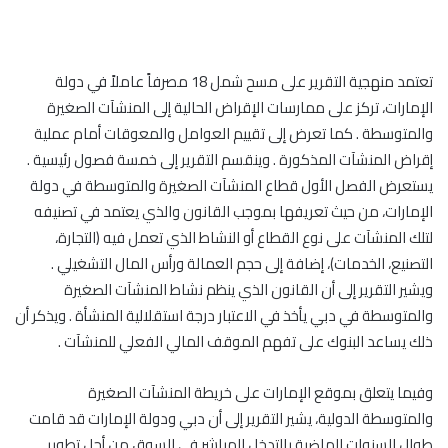
تعتمد منهجية التقرير على مسح شمل 18 مصرفاً عاملاً في دولة
الإمارات، تركز على ممارسات الإقراض الحالية إلى المنشآت الصغيرة
والمتوسطة . كما تعرض إلى تقييم العوامل والمعوقات أمام عملية
إقراض المنشآت المذكورة . وينقسم التقرير إلى خمسة فصول رئيسية .
يستعرض الفصل الأول قطاع المنشآت الصغيرة والمتوسطة في دولة
الإمارات، من حيث تعريفها بموجب القانون والذي يعتمد في تصنيفه
لتلك المنشآت على نوع القطاع أو النشاط الذي تعمل فيه (التجارة،
التصنيع، الخدمات)، إضافة إلى حجم العمالة ورأس المال التشغيلي .
ويشير التقرير إلى أن القانون الذي ينظم نشاط المنشآت الصغيرة
والمتوسطة في دبي يأخذ في الاعتبار درجة استقلالية المنشأة . ويذكر أن
ذلك يساعد البنوك على تفهم الموقف المالي الفعلي للمنشآت .
وفيما يتعلق بموقع الإمارات على خريطة المنشآت الصغيرة
والمتوسطة الدولية، يشير التقرير إلى أن دبي ودولة الإمارات قد قامت
طوال السنوات الماضية بالتدخل المباشر في السوق من أجل تطوير