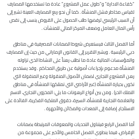
“كفاءة الادارة” و”طول عمل المشروع” عادة ما تستخدمها المصارف
لقياس مخاطر فشل المنشأة . كما أن نحو ربع المصارف العينة تشير إلى
أن السبب الرئيسي لرفضها طلب الحصول على القروض ينسب إلى نقص
رأس المال العامل وضعف المركز المالي للمنشآت .
أما الفصل الثالث فيستعرض شروط الضمانات المصرفية في مناطق
دبي الرئيسية . ويشير التقرير إلى القانون الإماراتي من حيث إن المصارف
والمؤسسات المالية عادة ما تطلب رهناً على النشاط الذي تزاوله
المنشأة مدعوم بإجراءات أصولية عن طريق المحاكم . وقد يستخدم
رهن المشروع التجاري لضمان الأصول المنقولة وغير المنقولة التي
تكون بحيازة المنشأة (غير الأراضي التي تمتلكها المنشأة في مناطق
التملك الحر) . ومن بين أنواع الرهونات ما يلي: المخزون التجاري، الاسم
والعلامة التجارية للمنشأة، السيرة، حقوق الملكية الفكرية، الفائدة على
الاستئجار، إضافة إلى المعدات والمكائن والأجهزة .
أما الفصل الرابع فيتناول التحديات والمعوقات المرتبطة بضمانات
الإقراض، فيما ينطوي الفصل الخامس والأخير على مجموعة من