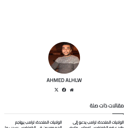
AHMED ALHLW
موقع
‫X
فيسبوك
الويب
مقالات ذات صلة
الولايات المتحدة: ترامب يدعو إلى
الولايات المتحدة: ترامب يهاجم
طرد عضو الكونغرس توماس ماسي
الجمهوريين في الكونغرس بسبب ما