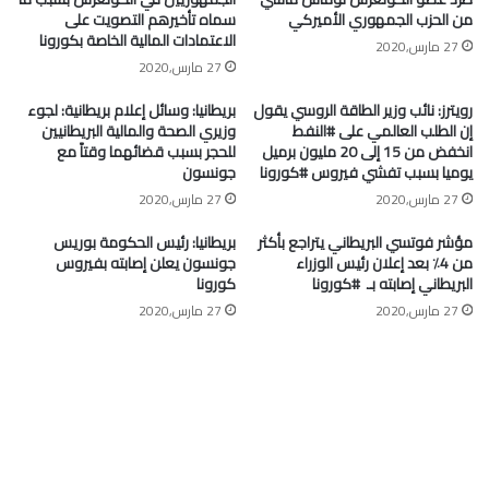
من الحزب الجمهوري الأميركي
سماه تأخيرهم التصويت على
الاعتمادات المالية الخاصة بكورونا
27 مارس,2020
27 مارس,2020
رويترز: نائب وزير الطاقة الروسي يقول
بريطانيا: وسائل إعلام بريطانية: لجوء
إن الطلب العالمي على #النفط
وزيري الصحة والمالية البريطانيين
انخفض من 15 إلى 20 مليون برميل
للحجر بسبب قضائهما وقتاً مع
يوميا بسبب تفشي فيروس #كورونا
جونسون
27 مارس,2020
27 مارس,2020
مؤشر فوتسي البريطاني يتراجع بأكثر
بريطانيا: رئيس الحكومة بوريس
من 4٪ بعد إعلان رئيس الوزراء
جونسون يعلن إصابته بفيروس
البريطاني إصابته بـ ⁧ #كورونا⁩
كورونا
27 مارس,2020
27 مارس,2020