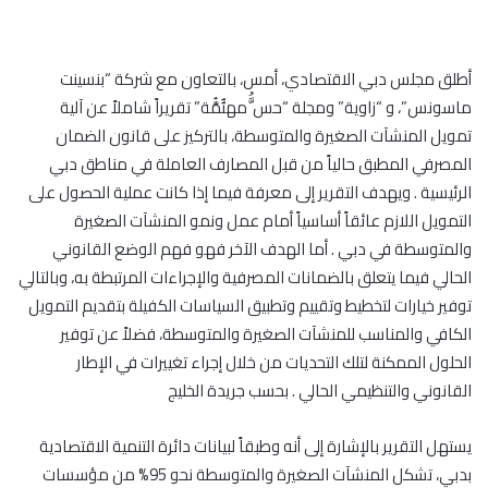
أطلق مجلس دبي الاقتصادي، أمس، بالتعاون مع شركة “بنسينت
ماسونس”، و “زاوية” ومجلة “حس َُّمهىٌٌمَُّة” تقريراً شاملاً عن آلية
تمويل المنشآت الصغيرة والمتوسطة، بالتركيز على قانون الضمان
المصرفي المطبق حالياً من قبل المصارف العاملة في مناطق دبي
الرئيسية . ويهدف التقرير إلى معرفة فيما إذا كانت عملية الحصول على
التمويل اللازم عائقاً أساسياً أمام عمل ونمو المنشآت الصغيرة
والمتوسطة في دبي . أما الهدف الآخر فهو فهم الوضع القانوني
الحالي فيما يتعلق بالضمانات المصرفية والإجراءات المرتبطة به، وبالتالي
توفير خيارات لتخطيط وتقييم وتطبيق السياسات الكفيلة بتقديم التمويل
الكافي والمناسب للمنشآت الصغيرة والمتوسطة، فضلاً عن توفير
الحلول الممكنة لتلك التحديات من خلال إجراء تغييرات في الإطار
القانوني والتنظيمي الحالي . بحسب جريدة الخليج
يستهل التقرير بالإشارة إلى أنه وطبقاً لبيانات دائرة التنمية الاقتصادية
بدبي، تشكل المنشآت الصغيرة والمتوسطة نحو 95% من مؤسسات