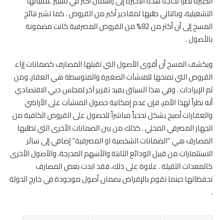
الكبيرة نظراً لحاجة هذه الأخيرة إلى رأسمال أكبر في تسيير عملياتها
التشغيلية، وبالتالي طلبها لمقادير أكبر من القروض . كما تشير نتائج
المسح إلى أن أكثر من 82% من القروض المصرفية كانت مضمونة
بالأصول .
ويكشف المسح أن أقوى الأصول التي تقبلها المصارف كضمانات إزاء
القروض التي تمنحها للمنشآت الصغيرة والمتوسطة هي العقار، ومن
ثم الإيرادات . وفي هذا السياق يفيد تقرير آخر لمجلس دبي الاقتصادي
أنه نظراً لهذا الأمر، فإن عدم إمكانية حصول المنشآت على الأراضي
والعقارات أصبح يشكل تحدياً مباشراً للحصول على القروض الكافية من
الجهاز المصرفي المحلي . كذلك من بين الضمانات الأخرى التي تطلبها
المصارف هي “الضمانات الشخصية او المصرفية” إضافي إلى سائر
الاستثمارات من قبيل الودائع الثابتة والأسهم المدرجة، والأصول الأخرى
كالمعدات الثقيلة . علاوة على ذلك، فقد ابدت بعض المصارف
تحفظاتها حينما تقوم بالإقراض بضمان أصول موجودة في خارج الدولة
.