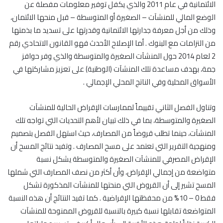
الائتمانية في عام 2011 والذي يكفل توفير معلومات مفصلة عن
الوضع المالي للمنشآت – الصغيرة أو المتوسطة – قبل منحها الائتمان،
وذلك من أجل معرفة جدارتها الائتمانية وقدرتها على تسديد ما بذمتها
من التزامات مع البنوك . أما الإصلاح الأحدث فهو القانون الاتحادي رقم
2 لعام 2014 حول المنشآت الصغيرة والمتوسطة والذي وفر حوافز
جمة، بهدف مساعدة تلك المنشآت (الوطنية) على تعزيز مشاركتها في
الأسواق المحلية وفي الناتج المحلي الإجمالي .
وتناول الفصل الثاني تقييماً لممارسات الإقراض الحالية للمنشآت
الصغيرة والمتوسطة، بما في ذلك تبيان لأهم التحديات التي تواجه تلك
المنشآت، حينما تطلب قروضاً من المصارف، حيث استهل الفصل بتصميم
ومنهجية التقرير التي تعتمد على مسح المصارف . وتفيد نتائج المسح أن
الإقراض المصرفي للمنشآت الصغيرة والمتوسطة يشكل نسبة
متواضعة من إجمالي الإقراض، وأن أكثر من نصف المصارف التي شملها
المسح تشير إلى أن القروض التي منحتها للمنشآت المذكورة تشكل
فقط 0 – 10% من محفظتها الإقراضية . كما تفيد النتائج أن هذه النسبة
المتواضعة تقابلها نسبة كبيرة بالنسبة للقروض الممنوحة للمنشآت