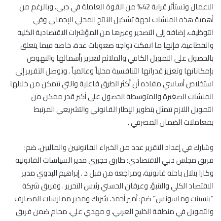
الاعمال وتستأثر قرابة 42% من القوة العاملة في دبي، وبالرغم من
أهمية هذه المنشآت لجهة تشكيل الناتج المحلي الإجمالي وفي
التوظيف، إضافة إلى التصدير وغيرها من المؤشرات الاقتصادية الكلية
والقطاعية، فإنها ما انفكت تواجه صعوبات عدة، خاصة فيما يتعلق
بالحصول على التمويل الكافي والملائم لتعزيز رأسمالها والنهوض
بإمكاناتها وتعزيز قدراتها التنافسية محلياً وعالمياً . وتوصل التقرير إلى
استخلاص أساسي مفاده أن أكثر الطرق فاعلية والتي تتمكن من خلالها
المنشآت الصغيرة والمتوسطة الحصول على أكبر قدر ممكن من
التمويل اللازم تتمثل بتطوير الإطار القانوني والتشريعي المرتبط
بمعاملات الضمان المصرفي .
وشارك في إعداد التقرير عدد من الخبراء القانونيين والماليين، ضم:
فريق مجلس دبي الاقتصادي: طارق حجيري مدير السياسات القانونية
وكارا بنلال باحثة قانونية، ومراجعة من قبل د . إبراهيم البدوي مدير
الاقتصاد الكلي والتنبؤ، وعرفان الحسني رئيس التحرير . وفريق شركة
“بنسينت وماسونس” ضم: أمير أحمد، شريك ومدير ممارسات المصارف
والتمويل في منطقة الخليج العربي، و مهدي علي، محام ضمن فريق