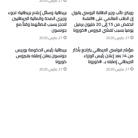
27 مارس,2020
رويترز: نائب وزير الطاقة الروسي يقول
بريطانيا: وسائل إعلام بريطانية: لجوء
إن الطلب العالمي على #النفط
وزيري الصحة والمالية البريطانيين
انخفض من 15 إلى 20 مليون برميل
للحجر بسبب قضائهما وقتاً مع
يوميا بسبب تفشي فيروس #كورونا
جونسون
27 مارس,2020
27 مارس,2020
مؤشر فوتسي البريطاني يتراجع بأكثر
بريطانيا: رئيس الحكومة بوريس
من 4٪ بعد إعلان رئيس الوزراء
جونسون يعلن إصابته بفيروس
البريطاني إصابته بـ ⁧ #كورونا⁩
كورونا
27 مارس,2020
27 مارس,2020