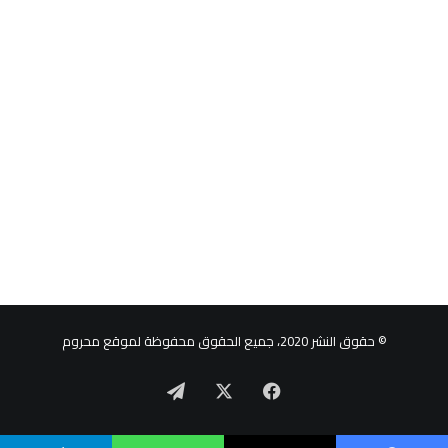
© حقوق النشر 2020، جميع الحقوق محفوظة لموقع محروم
‫X
فيسبوك
تيلقرام