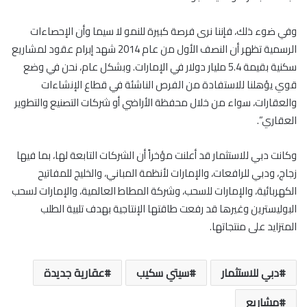
وفي ضوء ذلك، فإننا نرى فرصة كبيرة للنمو لا سيما وأن الإحصاءات
الرسمية تظهر أن النصف الأول من عام 2014 شهد إبرام عقود لمشاريع
سكنية بقيمة 5.4 مليار دولار في الإمارات. وبشكل عام، نحن في وضع
قوي يؤهلنا للاستفادة من الفرص الناشئة في قطاع الإنشاءات
والعقارات، سواء من خلال محفظة الأراضي أو شركات التصنيع والتطوير
العقاري”.
وكانت دبي للاستثمار قد أعلنت مؤخراً أن الشركات التابعة لها، بما فيها
زجاج، ودبي للرافعات، والإمارات لأنظمة المباني، والخليج للمفاتيح
الكهربائية، والإمارات للسحب، وشركة المطاط العالمية، والإمارات لسحب
البوليسترين وغيرها قد رفعت طاقتها الإنتاجية بهدف تلبية الطلب
المتزايد على منتجاتها.
دبي للاستثمار
سيتي سكيب
عقارية جديدة
مشاريع