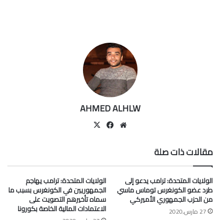
AHMED ALHLW
موقع
‫X
فيسبوك
الويب
مقالات ذات صلة
الولايات المتحدة: ترامب يدعو إلى
الولايات المتحدة: ترامب يهاجم
طرد عضو الكونغرس توماس ماسي
الجمهوريين في الكونغرس بسبب ما
من الحزب الجمهوري الأميركي
سماه تأخيرهم التصويت على
الاعتمادات المالية الخاصة بكورونا
27 مارس,2020