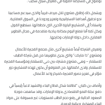
بوضوح في مشاركتنا القوية في معرض سيتي سكيب”.
ويشمل ذلك إطلاق مشروع تلال مردف قريباً والذي سيدعم مساعينا
نحو تحقيق أهدافنا الاستراتيجية وتعزيز وجودنا في السوق العقارية.
واستناداً إلى المشاريع البارزة الأخرى التي نخطط لها، نستطيع القول
وبكل ثقة أننا نتمتع اليوم بمكانة ريادية متقدمة في مجال التطوير
العقاري داخل دولة الإمارات وخارجها.
وتعرض الشركة أيضاً مشاريع أخرى مثل مجمع الفجيرة للأعمال
ومشروع “ذا ماركت” والتي يجري تطويرها من قبل شركة الطيف
للاستثمار – وهي مشروع مشترك بين دبي للاستثمار ومؤسسة الفجيرة
للاستثمار. ولدى اكتمالها، من المتوقع أن يكون لهذه المشاريع دور
مؤثر في تعزيز حضور الفجيرة كمركز واعد للأعمال.
وأضاف بن كلبان: “لطالما شكل قطاع البناء والتشييد لاعباً رئيسياً في
دفع عجلة النمو الاقتصادي بدولة الإمارات، وقد ساهمت موجة
الصعود الحالية في رفع حجم الطلب لمستويات غير مسبوقة على مواد
البناء المبتكرة وعالية الجودة.