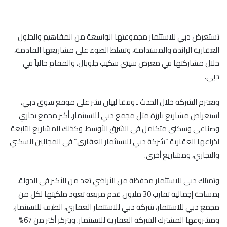
تستعرض دبي للاستثمار مجموعتها الواسعة من المفاهيم والحلول
العقارية الرائدة والمستدامة، وتسلط الضوء على مشاريعها القادمة،
خلال مشاركتها في معرض سيتي سكيب جلوبال، والمقام حالياً في
دبي.
وتعتزم الشركة خلال الحدث ـ وفقا لبيان نشر على موقع سوق دبي،
استعراض مشاريع بارزة مثل مجمع دبي للاستثمار، أكبر مجمع تجاري
وصناعي وسكني متكامل في الشرق الأوسط، وكذلك المشاريع التابعة
لذراعها العقارية “شركة دبي للاستثمار العقاري” في المجالين السكني
والتجاري، ومشاريع أخرى.
وتمتلك دبي للاستثمار محفظة من الأراضي تعد من الأكبر في الدولة،
بمساحة إجمالية تقارب 30 مليون قدم مربعة تعود ملكيتها لكل من
مجمع دبي للاستثمار، شركة دبي للاستثمار العقاري، الطيف للاستثمار،
ومشروعها المشترك الشركة العقارية للاستثمار. ويتركز أكثر من 67%