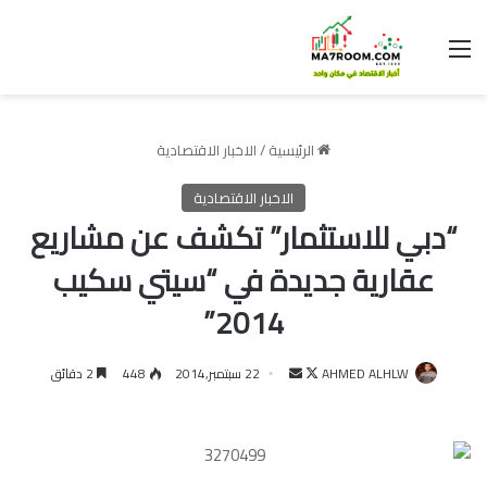
القائمة
الرئيسية
/
الاخبار الاقتصادية
الاخبار الاقتصادية
“دبي للاستثمار” تكشف عن مشاريع
عقارية جديدة في “سيتي سكيب
2014”
تابع
أرسل
AHMED ALHLW
22 سبتمبر,2014
448
2 دقائق
على
بريدا
X
إلكترونيا