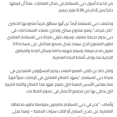
من قاعدة أصول دبي للاستثمار في مجال العقارات، علماً أن قيمتها
حالياً تصل لأكثر من 8.38 مليار درهم.
وكشفت دبي للاستثمار أيضاً عن أنها ستطلق قريباً مشروعها الحصري
“تلال مردف”، وهو مشروع سكني وتجاري متعدد الاستخدامات في
دبي بجوار حديقة مشرف. وسوف تتولى شركة دبي للاستثمار العقاري
تطوير المشروع الذي سيتخذ شكل مجمع متكامل على مساحة 3.8
مليون قدم مربعة، وسيتم تجهيزه بكافة وسائل الراحة والمرافق
التجارية بما يواكب أنماط الحياة العصرية.
وقال خالد بن كلبان، العضو المنتدب وكبير المسؤولين التنفيذيين في
شركة دبي للاستثمار: “يشهد القطاع العقاري في الإمارات نمواً قوياً،
مما يعكس الأسس المتينة التي يقوم عليها هذا القطاع والثقة الكبيرة
التي يحظى بها من مجتمع الأعمال في عموم القطاعات.
وأضاف : “نحن في دبي للاستثمار ملتزمون بمواصلة تطوير محفظتنا
العقارية على مدى السنتين أو الثلاث سنوات المقبلة – وهذا يتجلى