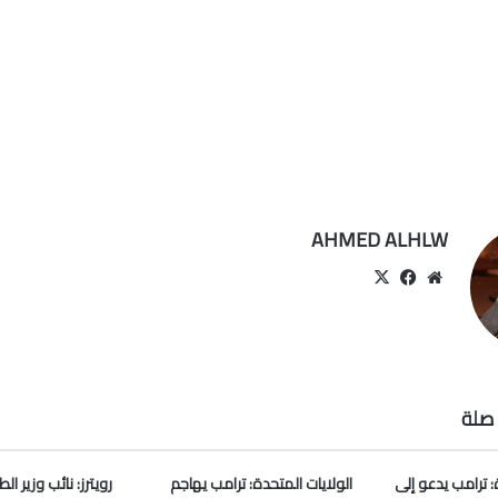
AHMED ALHLW
موقع
‫X
فيسبوك
الويب
صلة
: ترامب يدعو إلى
الولايات المتحدة: ترامب يهاجم
رويترز: نائب وزير ا