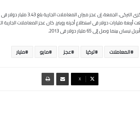
قال البنك المركزى التركى، الجمعة، إن عجز ميزان المعامل
سان بينما وصل إلى 65 مليار دولار فى 2013.
المعاملات
تركيا
عجز
مايو
مليار
مشاركة عبر البريد
طباعة
‫X