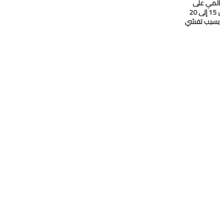
المي على
#النفط انخفض من 15 إلى 20
ا بسبب تفشي