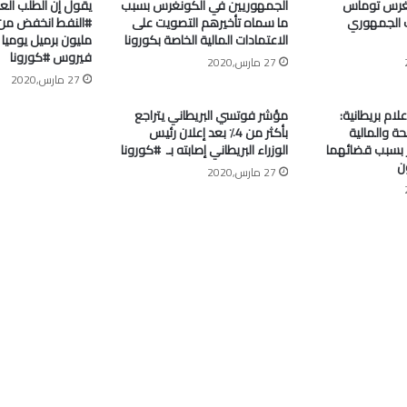
غرس توماس
الجمهوريين في الكونغرس بسبب
يقول إن الطلب الع
 الجمهوري
ما سماه تأخيرهم التصويت على
الاعتمادات المالية الخاصة بكورونا
مليون برميل يومي
فيروس #كورونا
27 مارس,2020
27 مارس,2020
علام بريطانية:
مؤشر فوتسي البريطاني يتراجع
ة والمالية
بأكثر من 4٪ بعد إعلان رئيس
جر بسبب قضائهما
الوزراء البريطاني إصابته بـ ⁧ #كورونا⁩
ن
27 مارس,2020