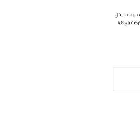
ات الجارية بلغ 3.43 مليار دولار فى مايو، بما يقل
عن توقعات بلغت أربعة مليارات دولار فى استطلاع أجرته رويترز. كان عجز المعاملات الجارية التركية بلغ 4.8