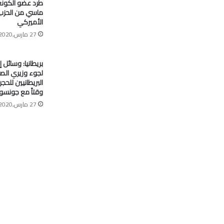
طرد عضو الكون
ماسي من الحزب
الأميركي
27 مارس,2020
بريطانيا: وسائل إ
لجوء وزيري الصح
البريطانيين للح
وقتاً مع جونسو
27 مارس,2020