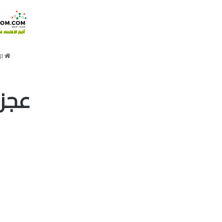
ال
عجز 