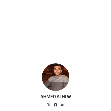
AHMED ALHLW
موقع
‫X
فيسبوك
الويب