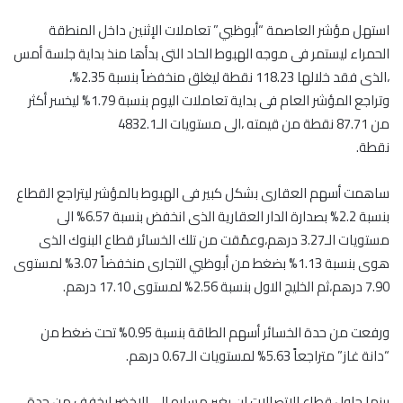
استهل مؤشر العاصمة “أبوظبي” تعاملات الإثنين داخل المنطقة
الحمراء ليستمر فى موجه الهبوط الحاد التى بدأها منذ بداية جلسة أمس
،الذى فقد خلالها 118.23 نقطة ليغلق منخفضاً بنسبة 2.35%،
وتراجع المؤشر العام فى بداية تعاملات اليوم بنسبة 1.79% ليخسر أكثر
من 87.71 نقطة من قيمته ،الى مستويات الـ4832.1
نقطة.
ساهمت أسهم العقارى بشكل كبير فى الهبوط بالمؤشر ليتراجع القطاع
بنسبة 2.2% بصدارة الدار العقارية الذى انخفض بنسبة 6.57% الى
مستويات الـ3.27 درهم،وعمًقت من تلك الخسائر قطاع البنوك الذى
هوى بنسبة 1.13% بضغط من أبوظبي التجارى منخفضاً 3.07% لمستوى
7.90 درهم،ثم الخليج الاول بنسبة 2.56% لمستوى 17.10 درهم.
ورفعت من حدة الخسائر أسهم الطاقة بنسبة 0.95% تحت ضغط من
“دانة غاز” متراجعاً 5.63% لمستويات الـ0.67 درهم.
بينما حاول قطاع الاتصالات ان يغير مساره الى الاخضر ليخفف من حدة