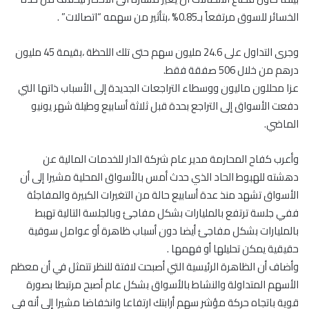
الخسائر للسوق مرتفعاً بـ0.85% ،بتأثير من سهمه “اتصالات” .
وجرى التداول على 24.6 مليون سهم حتى تلك اللحظة ،بقيمة 45 مليون
درهم من خلال 506 صفقة فقط.
عزا محللون ماليون ووسطاء التراجعات الجديدة إلى الأسباب ذاتها التي
دفعت الأسواق إلى التراجع بحدة قبل ثلاثة أسابيع وطيلة شهر يونيو
الماضي.
وأعرب كفاح المحارمة مدير عام شركة الدار للخدمات المالية عن
دهشته للهبوط الحاد الذي حدث أمس بالأسواق المحلية مشيرا إلى أن
الأسواق تشهد منذ عدة أسابيع حالة من التغيرات الكبيرة والمفاجئة
ففي جلسة ترتفع بالمليارات بشكل مفاجئ وبالجلسة التالية تهبط
بالمليارات بشكل مفاجئ أيضا دون أسباب ظاهرة أو عوامل سوقية
حقيقية يمكن تحليلها أو فهمها .
وأضاف أن الظاهرة الرئيسية التي أصبحت لافتة للنظر تتمثل في أن معظم
الأسهم المتداولة والنشاط بالأسواق بشكل عام أصبح مرتبطا بصورة
قوية باتجاه حركة مؤشر سهم أرابتك ارتفاعا وانخفاضا مشيرا إلى أنه في