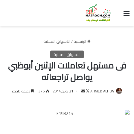
القائمة
الرئيسية
/
الاسواق المحلية
الاسواق المحلية
فى مستهل تعاملات الإثنين أبوظبي
يواصل تراجعاته
تابع
أرسل
AHMED ALHLW
21 يوليو,2014
376
دقيقة واحدة
على
بريدا
X
إلكترونيا