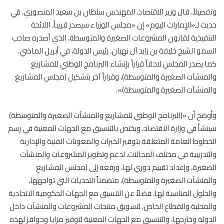
وتفصيلاً، قال وزير الاقتصاد، المهندس سلطان بن سعيد المنصوري، في
حديث لـ«الإمارات اليوم» إن «مجلس الوزراء سيصدر قريباً، اللائحة
التنفيذية لقانون المشروعات الصغيرة والمتوسطة، الذي أصدره صاحب
السمو الشيخ خليفة بن زايد آل نهيان، رئيس الدولة، في أبريل الماضي،
كما يصدر المجلس لاحقاً قراراً بإنشاء (البرنامج الوطني للمشاريع
والمنشآت الصغيرة والمتوسطة)، وقراراً آخر بتشكيل (مجلس المشاريع
والمنشآت الصغيرة والمتوسطة)».
وأوضح أن «(البرنامج الوطني للمشاريع والمنشآت الصغيرة والمتوسطة)
سينشأ في وزارة الاقتصاد، ويختص بالتنسيق مع الجهات المعنية في رسم
الخطوط العامة المتعلقة بتوفير الخبرات والمعونات الفنية والإدارية
والتدريبية في مختلف المجالات، لدعم وتطوير المشروعات والمنشآت
الصغيرة، وإعداد تقييم دوري لها، ورفعه إلى (مجلس المشاريع
والمنشآت الصغيرة والمتوسطة)، متضمناً التحديات التي تواجهها،
والحلول المناسبة لها، فضلاً عن التنسيق مع الجهات الحكومية الاتحادية
والمحلية والقطاع الخاص، لتسويق منتجات المشروعات والمنشآت داخل
الدولة وخارجها، والتنسيق مع الجهات المعنية لتوفير مزايا وحوافز لهذه