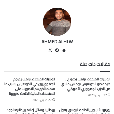
AHMED ALHLW
موقع
‫X
فيسبوك
الويب
مقالات ذات صلة
الولايات المتحدة: ترامب يدعو إلى
الولايات المتحدة: ترامب يهاجم
طرد عضو الكونغرس توماس ماسي
الجمهوريين في الكونغرس بسبب ما
من الحزب الجمهوري الأميركي
سماه تأخيرهم التصويت على
الاعتمادات المالية الخاصة بكورونا
27 مارس,2020
27 مارس,2020
رويترز: نائب وزير الطاقة الروسي يقول
بريطانيا: وسائل إعلام بريطانية: لجوء