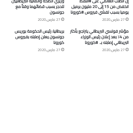
إن الطلب العالمي على #النفط
وزيري الصحة والمالية البريطانيين
انخفض من 15 إلى 20 مليون برميل
للحجر بسبب قضائهما وقتاً مع
يوميا بسبب تفشي فيروس #كورونا
جونسون
27 مارس,2020
27 مارس,2020
مؤشر فوتسي البريطاني يتراجع بأكثر
بريطانيا: رئيس الحكومة بوريس
من 4٪ بعد إعلان رئيس الوزراء
جونسون يعلن إصابته بفيروس
البريطاني إصابته بـ ⁧ #كورونا⁩
كورونا
27 مارس,2020
27 مارس,2020