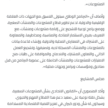
المشروعات».
وأضاف أن «البرنامج الوطني سيتولى التنسيق مع الجهات ذات العلاقة
الإقليمية والدولية، لدعم تطوير قطاع المشروعات والمنشآت الصغيرة،
ووضع برامج توعية للتشجيع على إقامة مشروعات ومنشآت، مع
التعريف بفرص الاستثمار المتاحة، والمناسبة، ومخاطرها، والمعاونة
على الاشتراك في المعارض المحلية والدولية، وإنشاء قاعدة بيانات
بالمشروعات والمنشآت المسجلة لديه، وتصنيفها، وتشجيع العمل
الذاتي، والتعاون المشترك، والاندماج، والموافقة على طلبات منح
الامتيازات للمشروعات والمنشآت الحاصلة على عضوية البرنامج من قبل
صناديق ومؤسسات وبرامج وجهات محلية».
مجلس المشاريع
وأكد المنصوري أن «القانون الاتحادي بشأن المشروعات الصغيرة،
يشكل نقلة نوعية على صعيد دعم هذا القطاع المهم والحيوي،
وسيكون له شأن ودور كبيران في تعزيز التنمية الاقتصادية المستدامة