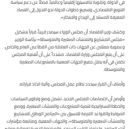
في الدولة، وتقوية تنافسيتها إقليمياً وعالمياً، فضلاً عن دعم سياسة
التنويع الاقتصادي، وتسريع خطوات الدولة نحو التحول إلى اقتصاد
المعرفة المستند إلى الإبداع والابتكار».
وكشف وزير الاقتصاد أن مجلس الوزراء سيصدر قريباً، قراراً بتشكيل
«مجلس المشاريع والمنشآت الصغيرة والمتوسطة» برئاسة الوزير،
وعضوية ممثلين عن الجهات ذات العلاقة من القطاعين العام والخاص،
على أن يتبع المجلس وزارة الاقتصاد، مشدداً على أن أهمية المجلس
تكمن في أنه يمثل جميع الجهات المعنية بالمشروعات الصغيرة
والمتوسطة.
وأضاف أن القرار سيحدد نظام عمل المجلس، وآلية اتخاذ قراراته.
وأوضح أن اختصاصات المجلس الجديد، تشمل وضع وتطوير السياسات
والخطط الاستراتيجية لتنمية المشروعات والمنشآت الصغيرة، ووضع
الضوابط والقواعد اللازمة للتنسيق بين «البرنامج الوطني للمشاريع
والمنشآت الصغيرة والمتوسطة»، والجهات المعنية، ومتابعة مؤشرات
أداء البرنامج، واعتماد التقرير السنوي والمراجعة الدورية لفعالية معايير