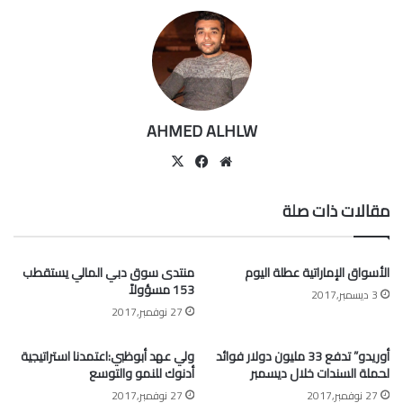
AHMED ALHLW
موقع
‫X
فيسبوك
الويب
مقالات ذات صلة
الأسواق الإماراتية عطلة اليوم
منتدى سوق دبي المالي يستقطب
153 مسؤولاً
3 ديسمبر,2017
27 نوفمبر,2017
أوريدو” تدفع 33 مليون دولار فوائد
ولي عهد أبوظبي:اعتمدنا استراتيجية
لحملة السندات خلال ديسمبر
أدنوك للنمو والتوسع
27 نوفمبر,2017
27 نوفمبر,2017