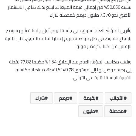
نسبته 50.050% من إجمالي قيمة المبيعات، ليبلغ بذلك صافي الاستثمار
الأجنبي نحو 7.370 مليون درهم كمحصلة شراء.
وأنهى المؤشر العام لسوق دبي جلسة اليوم، أولى جلسات شهر سبتمبر
بارتفاع ملحوظ، في ظل مواصلة سهم إعمار ارتفاعه القوي، على خلفية
الإعلان عن اكتتاب “إعمار مولز”.
وبلغت مكاسب المؤشر العام عند الإغلاق 1.54% مضيفا 77.82 نقطة
إلى رصيده وصل بها إلى مستوى 5140.78 نقطة، مواصلا مكاسبه
القوية للجلسة الثانية على التوالي.
الأجانب
بقيمة
درهم
شراء
محصلة
مليون