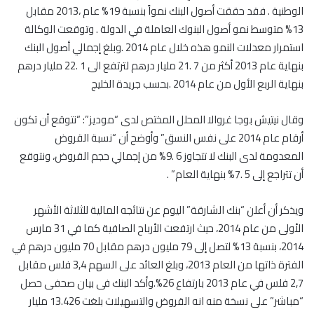
الوطنية . فقد حققت أصول البنك نمواً بنسبة 19% عام ،2013 مقابل
13% متوسط نمو أصول البنوك العاملة في الدولة . وتوقعت الوكالة
استمرار معدلات النمو هذه خلال عام 2014 .وبلغ إجمالي أصول البنك
بنهاية عام 2013 أكثر من 7 .21 مليار درهم لترتفع الى 1 .22 مليار درهم
بنهاية الربع الأول من عام 2014 .بحسب جريدة الخليج
وقال نيتيش بوجا غروالا المحلل المختص لدى “موديز”: “نتوقع أن تكون
أرقام عام 2014 على نفس النسق” وأوضح أن “نسبة القروض
المعدومة لدى البنك لا تتجاوز 6 .9% من إجمالي حجم القروض، ونتوقع
أن تتراجع إلى 5 .7% بنهاية العام” .
ويذكر أن أعلن “بنك الشارقة” اليوم عن نتائجه المالية للثلاثة الأشهر
الأولى من عام 2014، حيث ارتفعت الأرباح الصافية كما في 31 مارس
2014، بنسبة 13% لتصل إلى 79 مليون درهم مقابل 70 مليون درهم في
الفترة ذاتها من العام 2013، وبلغ العائد على السهم 3,4 فلس مقابل
2,7 فلس في عام 2013 بارتفاع 26%.وأكد البنك فى بيان صحفى حصل
“مباشر” على نسخة منه انه القروض والتسهيلات بلغت 13.426 مليار