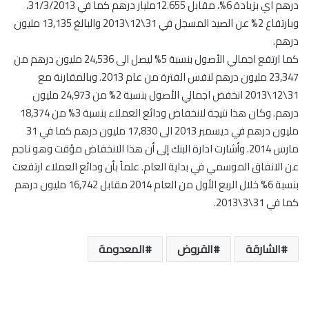
درهم اي بزيادة 6%، مقابل 12.655مليار درهم كما في 31/3/2013،
وبارتفاع 2% عن الصيد المسجل في 31\12\2013 والبالغ 13,135 مليون
درهم.
كما ارتفع اجمالي الأصول بنسبة 5% ليصل الى 24,536 مليون درهم من
23,347 مليون درهم لنفس الفترة من عام 2013. وبالمقارنة مع
31\12\2013 انخفض اجمالي الأصول بنسبة 2% من 24,973 مليون
درهم. وكان هذا نتيجة لانخفاض ودائع العملاء بنسبة 3% من 18,374
مليون درهم في ديسمبر 2013 الى 17,830 مليون درهم كما في 31
مارس 2014. وأشارت ادارة البنك إلى أن هذا الانخفاض مؤقت وهو ناجم
عن الانفاق الموسمي في بداية العام. علماً بأن ودائع العملاء ارتفعت
بنسبة 6% خلال الربع الأول من العام 2014 مقابل 16,742 مليون درهم
كما في 31\3\2013.
الشارقة
القروض
المعدومة