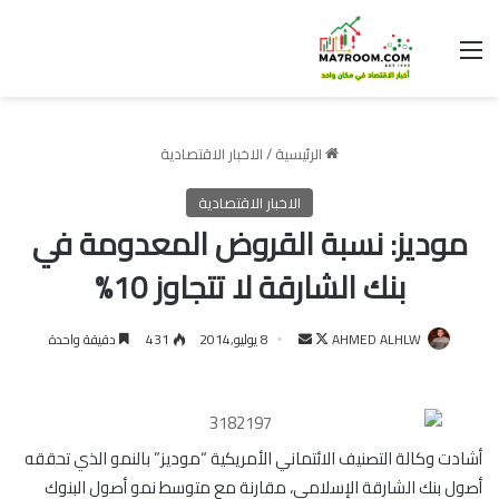
القائمة
الرئيسية
/
الاخبار الاقتصادية
الاخبار الاقتصادية
موديز: نسبة القروض المعدومة في
بنك الشارقة لا تتجاوز 10%
تابع
أرسل
AHMED ALHLW
8 يوليو,2014
431
دقيقة واحدة
على
بريدا
X
إلكترونيا
أشادت وكالة التصنيف الائتماني الأمريكية “موديز” بالنمو الذي تحققه
أصول بنك الشارقة الإسلامي، مقارنة مع متوسط نمو أصول البنوك