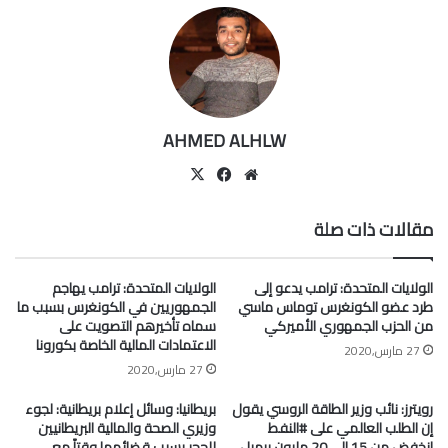
AHMED ALHLW
موقع
‫X
فيسبوك
الويب
مقالات ذات صلة
الولايات المتحدة: ترامب يدعو إلى
الولايات المتحدة: ترامب يهاجم
طرد عضو الكونغرس توماس ماسي
الجمهوريين في الكونغرس بسبب ما
من الحزب الجمهوري الأميركي
سماه تأخيرهم التصويت على
الاعتمادات المالية الخاصة بكورونا
27 مارس,2020
27 مارس,2020
رويترز: نائب وزير الطاقة الروسي يقول
بريطانيا: وسائل إعلام بريطانية: لجوء
إن الطلب العالمي على #النفط
وزيري الصحة والمالية البريطانيين
انخفض من 15 إلى 20 مليون برميل
للحجر بسبب قضائهما وقتاً مع