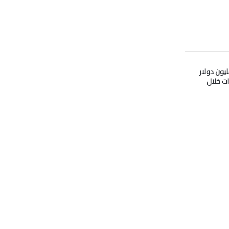
دو” تدفع 33 مليون دولار
ات خلال