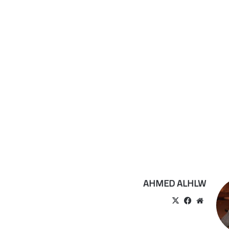
AHMED ALHLW
موقع
‫X
فيسبوك
الويب