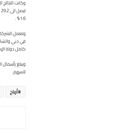
وكانت النتائج 
1.6% .
وتعمل الشركة ف
في دبي والشارق
كامل دولة الإما
للسهم.
أرباح