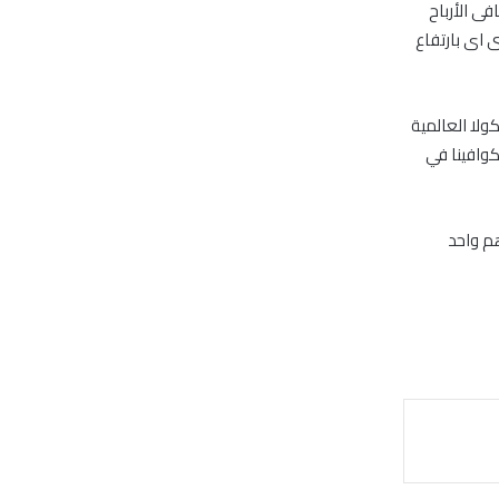
فى الأرباح
م الماضى اى بارتفاع
ولا العالمية
كوافينا في
ة اسمية درهم واحد