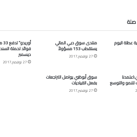
صلة
ية عطلة اليوم
منتدى سوق دبي المالي
أوري
يستقطب 153 مسؤولاً
فوائد لحملة السند
ديسمبر
27 نوفمبر,2017
27 نوفمبر,2017
اعتمدنا
سوق أبوظبي يواصل التراجعات
ك للنمو والتوسع
بفعل القياديات
27 نوفمبر,2017