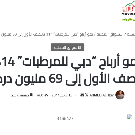
يسية
/
الاسواق المحلية
/
نمو أرباح “دبي للمرطبات” 14% بالنصف الأول إلى 69 مليون درهم
الاسواق المحلية
نمو
 الأول إلى 69 مليون درهم
تابع
أرسل
AHMED ALHLW
13 يوليو,2014
460
دقيقة واحدة
على
بريدا
X
إلكترونيا