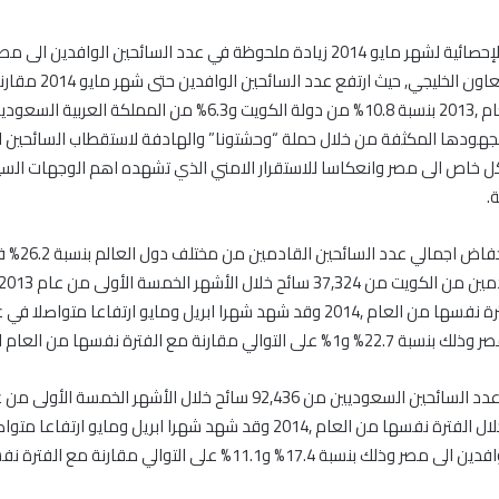
أظهرت النتائج الإحصائية لشهر مايو 2014 زيادة ملحوظة في عدد السائحين الوافد
دول مجلس التعاون الخليجي, حيث ارتفع ع
 لجهودها المكثفة من خلال حملة “وحشتونا” والهادفة لاستقطاب السائحين ا
كل خاص الى مصر وانعكاسا للاستقرار الامني الذي تشهده اهم الوجهات الس
.
وبالرغم من انخفاض
سائح خلال الفترة نفسها من العام ,2014 وقد شهد شهرا ابريل ومايو ارتفاعا متوا
لتوالي مقارنة مع الفترة نفسها من العام الماضي.
98,250 سائح خلال الفترة نفسها من العام ,2014 وقد شهد شهرا ابريل ومايو ارت
السعوديين الوافدين الى مصر وذلك بنسبة 17.4% و11.1% على التوالي مقار