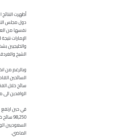
الإمارات نتيجة
والخليجيين بش
الشيخ والغردقة
الوافدين الى مصر وذلك بنسبة 22.7% و1% على ا
الماضي.