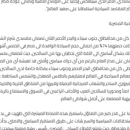
صادي, الامر الذي سينعكس إيجابيا على الأوضاع الأمنية وبالتالي عودة مصر
ثر المقاصد السياحية استقطابا على صعيد العالم”.
حية المصرية
 كل من محافظتي جنوب سيناء والبحر الأحمر اللتان تضمان مقصدي شرم الشي
بالصدارة حيث كانت حصتهما 74% من اجمالي حجم السياحة الوافدة الى مصر في الخمس
ود ذلك بشكل أساسي الى الثقة التي تحظيان بها من السائحين, حيث تتمتعان بم
مان على مدار العام بالرغم من أي حراك سياسي وأمني قد تعيشه أي من ال
ظى كل من محافظتي البحر الاحمر وجنوب سيناء بمكانة خاصة لدى السائحين, 
المعالم السياحية في العالم لامتيازهم بالطقس المعتدل والشمس الساطعة ع
لفيروزي الساحر والشعاب المرجانية الجميلة وقربها من المناطق الاثرية والتاريخ
ناَ ومحوريا للسائحين العرب والأجانب الراغبين في التسوق والاستمتاع بالريا
فيهية الممتعة على أجمل شواطئ العالم.
ننا على قدر كبير من التفاؤل باستمرار هذه الانماط المبشرة التي ظهرت في بدا
تحقاقات السياسية والسير بثبات على طريق الاستقرار السياسي والامني, بدأت 
ة ملحوظة, حيث يتمتع القطاع السياحي المصري بأسس صلبة ومتينة سمحت له