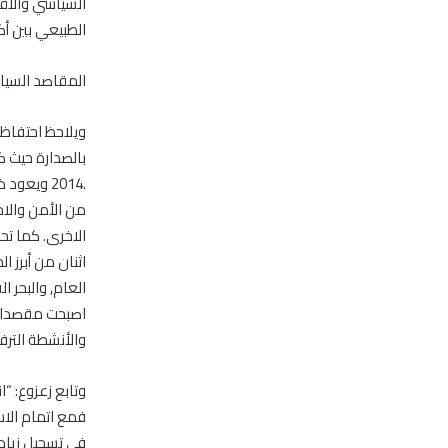
السياسي والاقت
الطبيعي بين أك
المقاصد السيا
ويلاحظ احتفاظ
.2014 ويع
من الأمن والا
الاخرى. كما تح
اثنان من أبرز 
العام, والبحر ا
اصبحت مقصدا ام
والأنشطة التر
وتابع زعزوع: “ا
فمع اتمام الاس
في تسجيل زياد