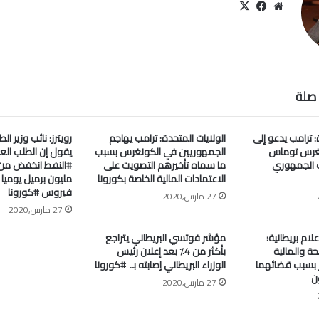
موقع
‫X
فيسبوك
الويب
صلة
: ترامب يدعو إلى
الولايات المتحدة: ترامب يهاجم
رويترز: نائب وزير ا
غرس توماس
الجمهوريين في الكونغرس بسبب
يقول إن الطلب الع
 الجمهوري
ما سماه تأخيرهم التصويت على
الاعتمادات المالية الخاصة بكورونا
مليون برميل يومي
فيروس #كورونا
27 مارس,2020
27 مارس,2020
علام بريطانية:
مؤشر فوتسي البريطاني يتراجع
ة والمالية
بأكثر من 4٪ بعد إعلان رئيس
جر بسبب قضائهما
الوزراء البريطاني إصابته بـ ⁧ #كورونا⁩
ن
27 مارس,2020