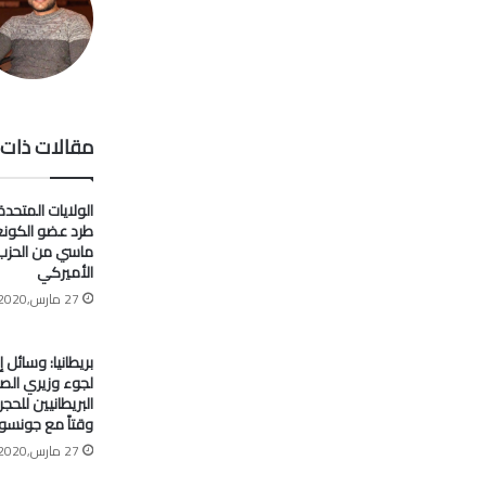
مقالات ذات 
الولايات المتحدة
طرد عضو الكون
ماسي من الحزب
الأميركي
27 مارس,2020
بريطانيا: وسائل إ
لجوء وزيري الصح
البريطانيين للح
وقتاً مع جونسو
27 مارس,2020