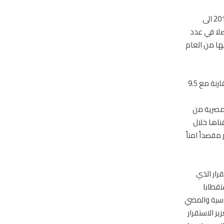
بينما ارتفع عدد السائحين الاماراتيين من 7,591 سائح خلال الأشهر الخمسة الأولى من عام 2013 الى
فاعا متواصلا في عدد
 مع الفترة نفسها من العام
كما ارتفع عدد الليالي التي يقضيها السائح العربي عموما والخليجي خصوصا الى 11.6 ليلة مقارنة مع 9.5
لمصرية من
ناها خلال
مقصداً امناً
رار الذي
تقطابا
ئاسية والمضي
يز الاستقرار