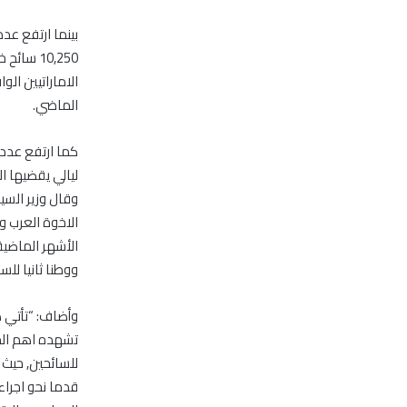
الماضي.
ليالي يقضيها 
وقال وزير السي
الاخوة العرب 
الأشهر الماضية
ووطنا ثانيا لل
وأضاف: “تأتي ه
تشهده اهم المق
للسائحين, حيث 
قدما نحو اجراء 