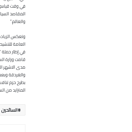
في وقت قياسي.
المقاصد السيا
والعالم.”
وتعكس الزيادة ف
العامة للتنشيط
في إطار حملة “
قامت وزارة الس
مدى الاشهر الق
والغردقة وبعض 
المتزايد من ال
السائحين