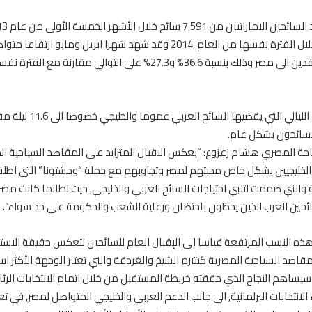
10,250 سائح خلال الفترة نفسها من العام ,2014 وقد شهد شهرا ابريل ومايو ارت
الاماراتيين الوافدين الى مصر وذلك بنسبة 36.6% و27.3% على التوالي مقارنة
السائحون بشكل عام.
احة المصري هشام زعزوع: “يعكس الاقبال المتزايد على المقاصد السياحية ا
والخليجيين بشكل خاص محبتهم لمصر وتجاوبهم مع حملة “وحشتونا” التي اطلق
 والتي صممت لتلبي احتياجات السائح العربي والخليجي, حيث لطالما كانت مصر 
سائحين العرب الذين يحظون باحتضان ورعاية الشعب والحكومة على حد سواء”.
ذه النسب المرتفعة قياسا الى الإقبال العام للسائحين لتعكس حقيقة الاستق
اصد السياحية المصرية كشرم الشيخ والغردقة والتي تعتبر الوجهة الأكثر اس
سيساهم النجاح الذي حققته خريطة المستقبل من خلال اتمام الانتخابات الر
الانتخابات البرلمانية, الى جانب الدعم العربي والخليجي المتواصل لمصر, في تعز