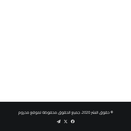
© حقوق النشر 2020، جميع الحقوق محفوظة لموقع محروم
‫X
فيسبوك
تيلقرام