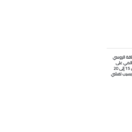
لطاقة الروسي
المي على
#النفط انخفض من 15 إلى 20
ا بسبب تفشي