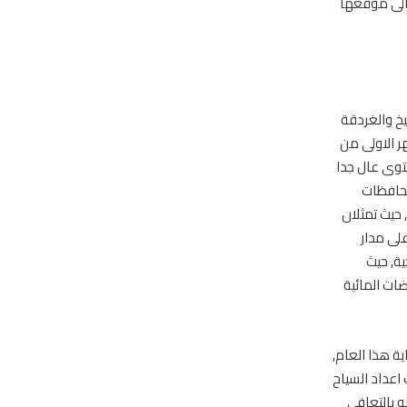
 الى موقعها
خ والغردقة
 أشهر الاولى من
ستوى عال جدا
محافظات
حيث تمثلان
لى مدار
ية, حيث
ضات المائية
ية هذا العام,
اعداد السياح
 بالتعافي