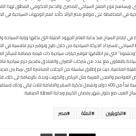
 ويساهم تنوع المنتج السياحي المصري والدعم الحكومي المطلق لهذا الق
حية في المحافظة على موقع مصر الرائد كأحد اهم الوجهات السياحية في ال
ي ارقام السياح منذ بداية العام الجهود الحثيثة التي بذلتها وزارة السياحة وا
 السياحي لاسترداد الحركة السياحية من خلال طرح وتوفير حزم تنافسية في الا
وحشتونا” التي تم اطلاقها لتوفير خيارات سياحية ذات قيمة مضافة للسائح ال
ياحة بالتعاون مع عدد من شركات الطيران والفنادق بتقديم حزم سياحية تنا
ليلة الماضية, حيث تم إطلاق سلسلة من الرحلات المباشرة التي تربط بين مدي
العواصم والمدن العربية مثل الرياض والكويت وجدة. بالإضافة الى ذلك, قام
بطرح حزم تنافسية تبدأ من 400 دولار وتشمل تذكرة السفر والاقامة لثلاث ليالي وذلك لا
سياح العرب مع حلول شهر رمضان الكريم وبداية العطلة الصيفية.
الكويتيين
المئة
مصر
مشاركة عبر البريد
طباعة