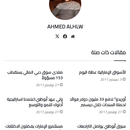
AHMED ALHLW
موقع
‫X
فيسبوك
الويب
مقالات ذات صلة
الأسواق الإماراتية عطلة اليوم
منتدى سوق دبي المالي يستقطب
153 مسؤولاً
3 ديسمبر,2017
27 نوفمبر,2017
أوريدو” تدفع 33 مليون دولار فوائد
ولي عهد أبوظبي:اعتمدنا استراتيجية
لحملة السندات خلال ديسمبر
أدنوك للنمو والتوسع
27 نوفمبر,2017
27 نوفمبر,2017
سوق أبوظبي يواصل التراجعات
مستثمرو الإمارات يفضلون الاكتتابات