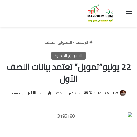
القائمة
الرئيسية
/
الاسواق المحلية
الاسواق المحلية
22 يوليو”تمويل” تعتمد بيانات النصف
الأول
تابع
أرسل
AHMED ALHLW
17 يوليو,2014
447
أقل من دقيقة
على
بريدا
X
إلكترونيا