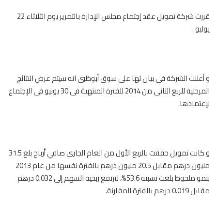
قررت شركة تمويل عقد إجتماع مجلس الإدارة بالتمرير يوم الثلاثاء 22
يوليو .
و أعلنت الشركة فى بيان لها على سوق أبوظبى انه سيتم عرض النتائج
المرحلية للربع الثانى من 2014 للفترة المنتهية فى 30 يونيو فى الإجتماع
لإعتمادها.
و كانت تمويل حققت بالربع الأول من العام الجاري صافي أرباح بلغ 31.5
مليون درهم مقابل 20.5 مليون درهم بالفترة نفسها من عام 2013
بنمو ملحوظ بلغت نسبته 53.6%، لترتفع ربحية السهم إلى 0.032 درهم
مقابل 0.019 درهم بالفترة المقارنة.