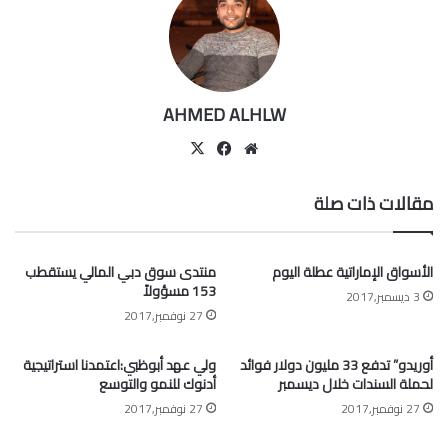
AHMED ALHLW
موقع
‫X
فيسبوك
الويب
مقالات ذات صلة
الأسواق الإماراتية عطلة اليوم
منتدى سوق دبي المالي يستقطب
153 مسؤولاً
3 ديسمبر,2017
27 نوفمبر,2017
أوريدو” تدفع 33 مليون دولار فوائد
ولي عهد أبوظبي:اعتمدنا استراتيجية
لحملة السندات خلال ديسمبر
أدنوك للنمو والتوسع
27 نوفمبر,2017
27 نوفمبر,2017