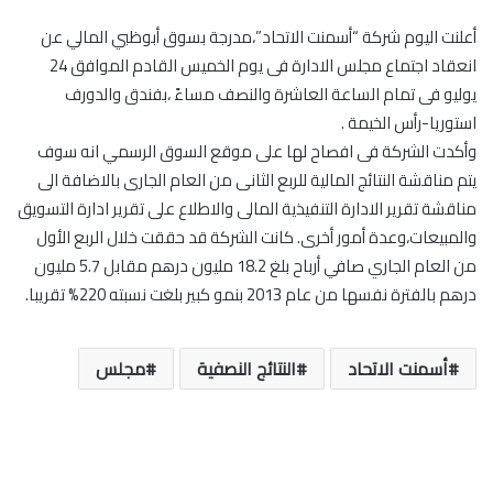
أعلنت اليوم شركة “أسمنت الاتحاد”،مدرجة بسوق أبوظبي المالي عن
انعقاد اجتماع مجلس الادارة فى يوم الخميس القادم الموافق 24
يوليو فى تمام الساعة العاشرة والنصف مساءً ،بفندق والدورف
استوريا-رأس الخيمة .
وأكدت الشركة فى افصاح لها على موقع السوق الرسمي انه سوف
يتم مناقشة النتائج المالية للربع الثانى من العام الجارى بالاضافة الى
مناقشة تقرير الادارة التنفيذية المالى والاطلاع على تقرير ادارة التسويق
والمبيعات،وعدة أمور أخرى. كانت الشركة قد حققت خلال الربع الأول
من العام الجاري صافي أرباح بلغ 18.2 مليون درهم مقابل 5.7 مليون
درهم بالفترة نفسها من عام 2013 بنمو كبير بلغت نسبته 220% تقريبا.
أسمنت الاتحاد
النتائج النصفية
مجلس