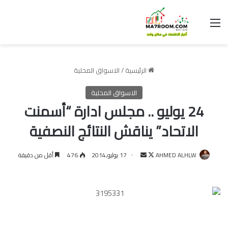
القائمة
الرئيسية
/
الاسواق المحلية
الاسواق المحلية
24 يوليو .. مجلس ادارة “أسمنت
الاتحاد” يناقش النتائج النصفية
تابع
أرسل
AHMED ALHLW
17 يوليو,2014
476
أقل من دقيقة
على
بريدا
X
إلكترونيا