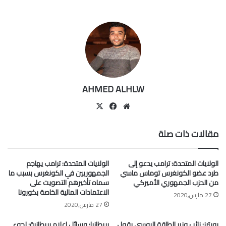
AHMED ALHLW
موقع
‫X
فيسبوك
الويب
مقالات ذات صلة
الولايات المتحدة: ترامب يدعو إلى
الولايات المتحدة: ترامب يهاجم
طرد عضو الكونغرس توماس ماسي
الجمهوريين في الكونغرس بسبب ما
من الحزب الجمهوري الأميركي
سماه تأخيرهم التصويت على
الاعتمادات المالية الخاصة بكورونا
27 مارس,2020
27 مارس,2020
رويترز: نائب وزير الطاقة الروسي يقول
بريطانيا: وسائل إعلام بريطانية: لجوء