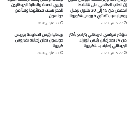
إن الطلب العالمي على #النفط
وزيري الصحة والمالية البريطانيين
انخفض من 15 إلى 20 مليون برميل
للحجر بسبب قضائهما وقتاً مع
يوميا بسبب تفشي فيروس #كورونا
جونسون
27 مارس,2020
27 مارس,2020
مؤشر فوتسي البريطاني يتراجع بأكثر
بريطانيا: رئيس الحكومة بوريس
من 4٪ بعد إعلان رئيس الوزراء
جونسون يعلن إصابته بفيروس
البريطاني إصابته بـ ⁧ #كورونا⁩
كورونا
27 مارس,2020
27 مارس,2020