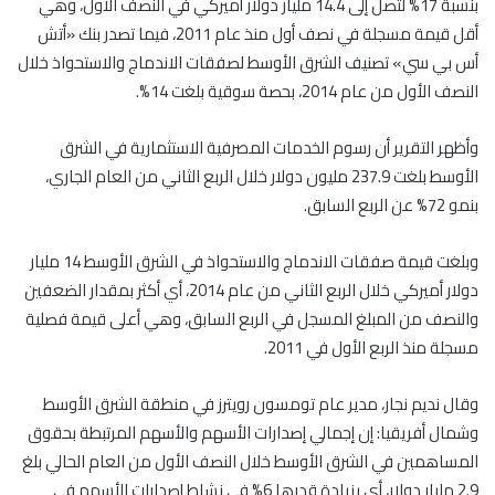
بنسبة 17% لتصل إلى 14.4 مليار دولار أميركي في النصف الأول، وهي
أقل قيمة مسجلة في نصف أول منذ عام 2011، فيما تصدر بنك «أتش
أس بي سي» تصنيف الشرق الأوسط لصفقات الاندماج والاستحواذ خلال
النصف الأول من عام 2014، بحصة سوقية بلغت 14%.
وأظهر التقرير أن رسوم الخدمات المصرفية الاستثمارية في الشرق
الأوسط بلغت 237.9 مليون دولار خلال الربع الثاني من العام الجاري،
بنمو 72% عن الربع السابق.
وبلغت قيمة صفقات الاندماج والاستحواذ في الشرق الأوسط 14 مليار
دولار أميركي خلال الربع الثاني من عام 2014، أي أكثر بمقدار الضعفين
والنصف من المبلغ المسجل في الربع السابق، وهي أعلى قيمة فصلية
مسجلة منذ الربع الأول في 2011.
وقال نديم نجار، مدير عام تومسون رويترز في منطقة الشرق الأوسط
وشمال أفريقيا: إن إجمالي إصدارات الأسهم والأسهم المرتبطة بحقوق
المساهمين في الشرق الأوسط خلال النصف الأول من العام الحالي بلغ
2.9 مليار دولار، أي بزيادة قدرها 6% في نشاط إصدارات الأسهم في