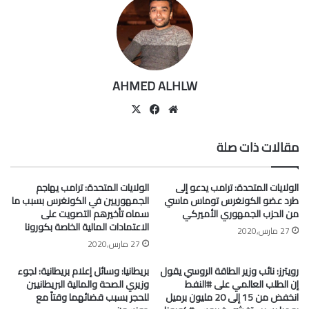
AHMED ALHLW
موقع
‫X
فيسبوك
الويب
مقالات ذات صلة
الولايات المتحدة: ترامب يدعو إلى
الولايات المتحدة: ترامب يهاجم
طرد عضو الكونغرس توماس ماسي
الجمهوريين في الكونغرس بسبب ما
من الحزب الجمهوري الأميركي
سماه تأخيرهم التصويت على
الاعتمادات المالية الخاصة بكورونا
27 مارس,2020
27 مارس,2020
رويترز: نائب وزير الطاقة الروسي يقول
بريطانيا: وسائل إعلام بريطانية: لجوء
إن الطلب العالمي على #النفط
وزيري الصحة والمالية البريطانيين
انخفض من 15 إلى 20 مليون برميل
للحجر بسبب قضائهما وقتاً مع