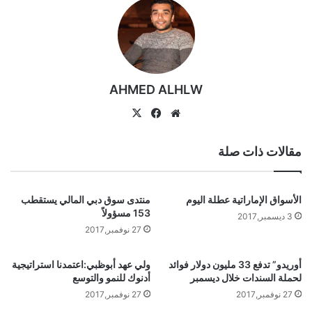
AHMED ALHLW
موقع
‫X
فيسبوك
الويب
مقالات ذات صلة
الأسواق الإماراتية عطلة اليوم
منتدى سوق دبي المالي يستقطب
153 مسؤولاً
3 ديسمبر,2017
27 نوفمبر,2017
أوريدو” تدفع 33 مليون دولار فوائد
ولي عهد أبوظبي:اعتمدنا استراتيجية
لحملة السندات خلال ديسمبر
أدنوك للنمو والتوسع
27 نوفمبر,2017
27 نوفمبر,2017