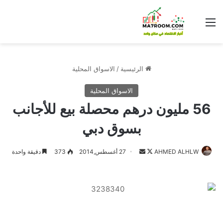
القائمة
الرئيسية
/
الاسواق المحلية
الاسواق المحلية
56 مليون درهم محصلة بيع للأجانب
بسوق دبي
تابع
أرسل
AHMED ALHLW
27 أغسطس,2014
373
دقيقة واحدة
على
بريدا
X
إلكترونيا